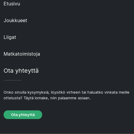
Etusivu
Joukkueet
Liigat
Matkatoimistoja
Ota yhteyttä
Onko sinulla kysymyksiä, löysitkö virheen tai haluatko vinkata meille
ottelusta? Täytä lomake, niin palaamme asiaan.
Ota yhteyttä