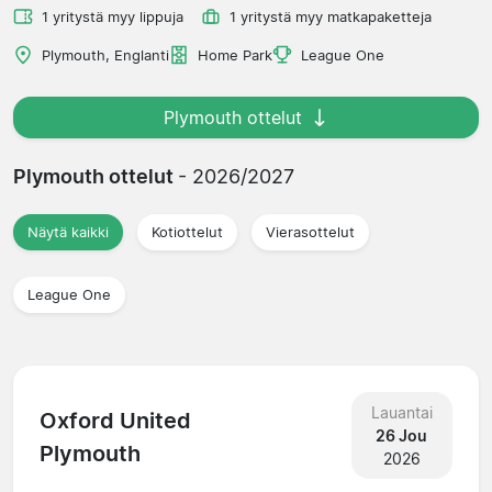
1 yritystä myy lippuja
1 yritystä myy matkapaketteja
Plymouth, Englanti
Home Park
League One
Plymouth ottelut
Plymouth ottelut
- 2026/2027
Näytä kaikki
Kotiottelut
Vierasottelut
League One
Lauantai
Oxford United
26 Jou
Plymouth
2026