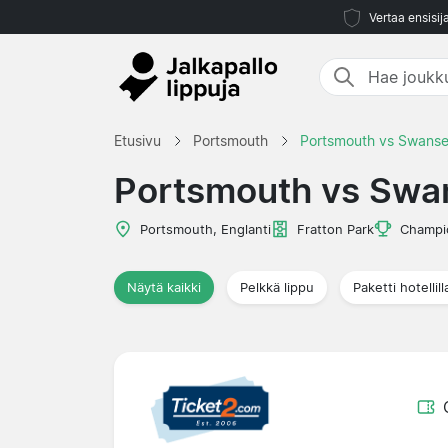
Vertaa ensisij
Etusivu
Portsmouth
Portsmouth vs Swans
Portsmouth vs Swa
Portsmouth, Englanti
Fratton Park
Champi
Näytä kaikki
Pelkkä lippu
Paketti hotellill