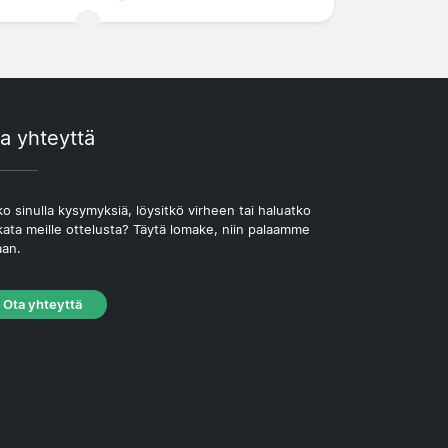
a yhteyttä
o sinulla kysymyksiä, löysitkö virheen tai haluatko
kata meille ottelusta? Täytä lomake, niin palaamme
aan.
Ota yhteyttä