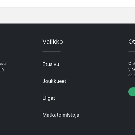
Valikko
Ot
asti
Etusivu
Onk
hin
vin
asi
Joukkueet
Liigat
Matkatoimistoja