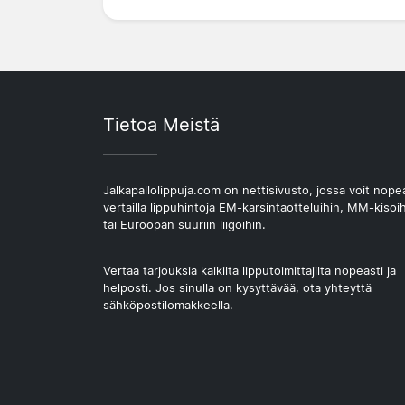
Tietoa Meistä
Jalkapallolippuja.com on nettisivusto, jossa voit nope
vertailla lippuhintoja EM-karsintaotteluihin, MM-kisoi
tai Euroopan suuriin liigoihin.
Vertaa tarjouksia kaikilta lipputoimittajilta nopeasti ja
helposti. Jos sinulla on kysyttävää, ota yhteyttä
sähköpostilomakkeella.