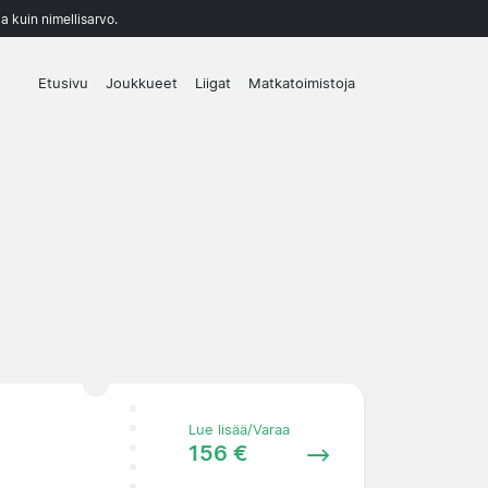
a kuin nimellisarvo.
Etusivu
Joukkueet
Liigat
Matkatoimistoja
Lue lisää/Varaa
156 €