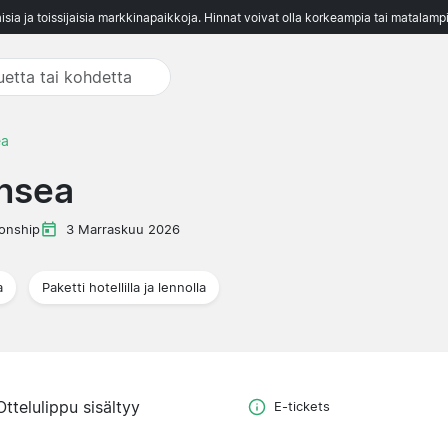
aisia ja toissijaisia markkinapaikkoja. Hinnat voivat olla korkeampia tai matalampi
ea
nsea
onship
3 Marraskuu 2026
a
Paketti hotellilla ja lennolla
Ottelulippu sisältyy
E-tickets