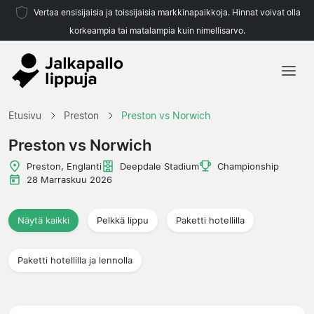
Vertaa ensisijaisia ja toissijaisia markkinapaikkoja. Hinnat voivat olla
korkeampia tai matalampia kuin nimellisarvo.
Etusivu
Etusivu
Preston
Preston vs Norwich
Joukkueet
Preston vs Norwich
Liigat
Preston, Englanti
Deepdale Stadium
Championship
28 Marraskuu 2026
Matkatoimistoja
Näytä kaikki
Pelkkä lippu
Paketti hotellilla
Paketti hotellilla ja lennolla