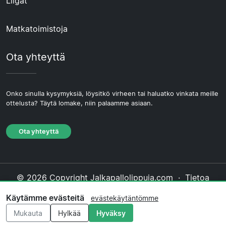
Liigat
Matkatoimistoja
Ota yhteyttä
Onko sinulla kysymyksiä, löysitkö virheen tai haluatko vinkata meille
ottelusta? Täytä lomake, niin palaamme asiaan.
Ota yhteyttä
© 2026 Copyright Jalkapallolippuja.com ·
Tietoa
Meistä
·
Ota yhteyttä
·
Tietosuojakäytäntö
·
Käytämme evästeitä
evästekäytäntömme
Evästekäytäntö
·
Toimituksellinen käytäntö
Mukauta
Hylkää
Hyväksy