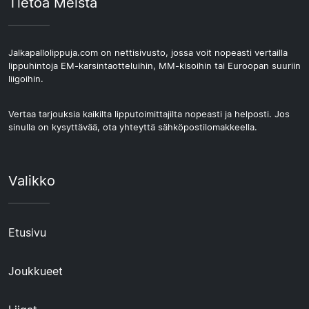
Tietoa Meistä
Jalkapallolippuja.com on nettisivusto, jossa voit nopeasti vertailla
lippuhintoja EM-karsintaotteluihin, MM-kisoihin tai Euroopan suuriin
liigoihin.
Vertaa tarjouksia kaikilta lipputoimittajilta nopeasti ja helposti. Jos
sinulla on kysyttävää, ota yhteyttä sähköpostilomakkeella.
Valikko
Etusivu
Joukkueet