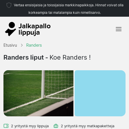
Vertaa ensisijaisia ja toissijaisia markkinapaikkoja. Hinnat voivat olla
korkeampia tai matalampia kuin nimellisarvo.
Etusivu
Etusivu
Randers
Joukkueet
Randers liput -
Koe Randers !
Liigat
Matkatoimistoja
2 yritystä myy lippuja
2 yritystä myy matkapaketteja