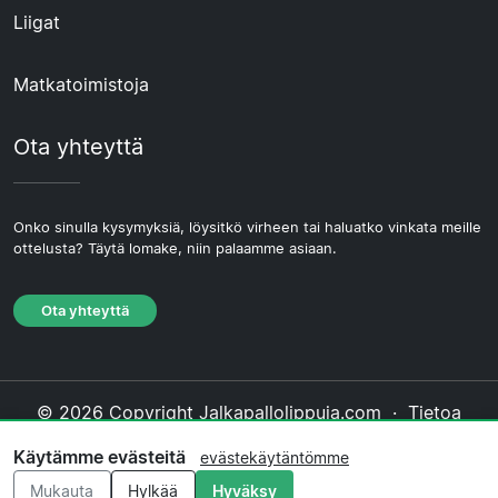
Liigat
Matkatoimistoja
Ota yhteyttä
Onko sinulla kysymyksiä, löysitkö virheen tai haluatko vinkata meille
ottelusta? Täytä lomake, niin palaamme asiaan.
Ota yhteyttä
© 2026 Copyright Jalkapallolippuja.com ·
Tietoa
Meistä
·
Ota yhteyttä
·
Tietosuojakäytäntö
·
Käytämme evästeitä
evästekäytäntömme
Evästekäytäntö
·
Toimituksellinen käytäntö
Mukauta
Hylkää
Hyväksy