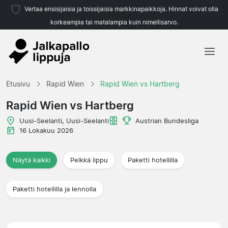
Vertaa ensisijaisia ja toissijaisia markkinapaikkoja. Hinnat voivat olla
korkeampia tai matalampia kuin nimellisarvo.
Etusivu
Etusivu
Rapid Wien
Rapid Wien vs Hartberg
Joukkueet
Rapid Wien vs Hartberg
Liigat
Uusi-Seelanti, Uusi-Seelanti
Austrian Bundesliga
16 Lokakuu 2026
Matkatoimistoja
Näytä kaikki
Pelkkä lippu
Paketti hotellilla
Paketti hotellilla ja lennolla