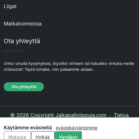
Liigat
Matkatoimistoja
Ota yhteyttä
Onko sinulla kysymyksiä, löysitkö virheen tai haluatko vinkata meille
ottelusta? Täytä lomake, niin palaamme asiaan.
Ota yhteyttä
© 2026 Copyright Jalkapallolippuja.com ·
Tietoa
Meistä
·
Ota yhteyttä
·
Tietosuojakäytäntö
·
Käytämme evästeitä
evästekäytäntömme
Evästekäytäntö
·
Toimituksellinen käytäntö
Mukauta
Hylkää
Hyväksy