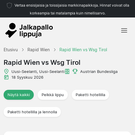
Vertaa ensisijaisia ja toissijaisia markkinapaikkoja. Hinnat voivat olla
korkeampia tai matalampia kuin nimellisarvo.
Etusivu
Etusivu
Rapid Wien
Rapid Wien vs Wsg Tirol
Joukkueet
Rapid Wien vs Wsg Tirol
Liigat
Uusi-Seelanti, Uusi-Seelanti
Austrian Bundesliga
18 Syyskuu 2026
Matkatoimistoja
Näytä kaikki
Pelkkä lippu
Paketti hotellilla
Paketti hotellilla ja lennolla