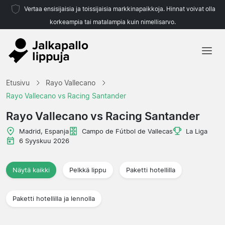
Vertaa ensisijaisia ja toissijaisia markkinapaikkoja. Hinnat voivat olla
korkeampia tai matalampia kuin nimellisarvo.
Etusivu
Etusivu
Rayo Vallecano
Joukkueet
Rayo Vallecano vs Racing Santander
Liigat
Rayo Vallecano vs Racing Santander
Matkatoimistoja
Madrid, Espanja
Campo de Fútbol de Vallecas
La Liga
6 Syyskuu 2026
Näytä kaikki
Pelkkä lippu
Paketti hotellilla
Paketti hotellilla ja lennolla