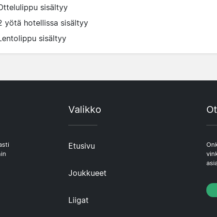
Ottelulippu sisältyy
2 yötä hotellissa sisältyy
Lentolippu sisältyy
Valikko
Ot
asti
Etusivu
Onk
hin
vin
asi
Joukkueet
Liigat