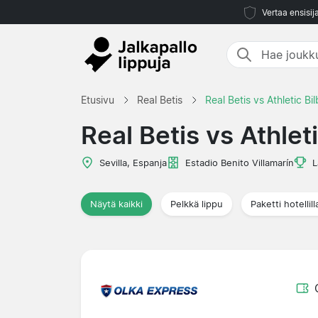
Vertaa ensisij
Etusivu
Real Betis
Real Betis vs Athletic Bi
Real Betis vs Athlet
Sevilla, Espanja
Estadio Benito Villamarín
L
Näytä kaikki
Pelkkä lippu
Paketti hotellill