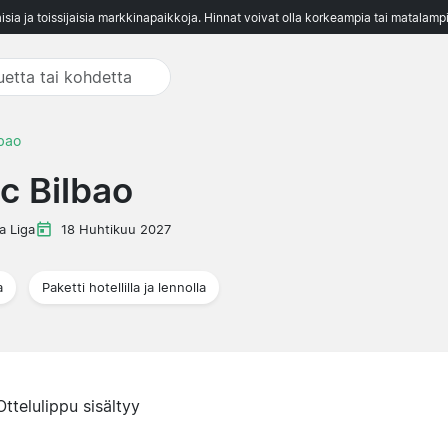
aisia ja toissijaisia markkinapaikkoja. Hinnat voivat olla korkeampia tai matalampi
lbao
ic Bilbao
a Liga
18 Huhtikuu 2027
a
Paketti hotellilla ja lennolla
Ottelulippu sisältyy