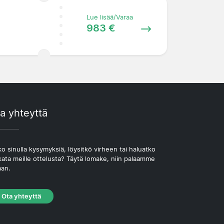
Lue lisää/Varaa
983 €
a yhteyttä
o sinulla kysymyksiä, löysitkö virheen tai haluatko
kata meille ottelusta? Täytä lomake, niin palaamme
aan.
Ota yhteyttä