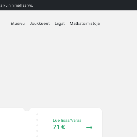
a kuin nimellisarvo.
Etusivu
Joukkueet
Liigat
Matkatoimistoja
Lue lisää/Varaa
71 €