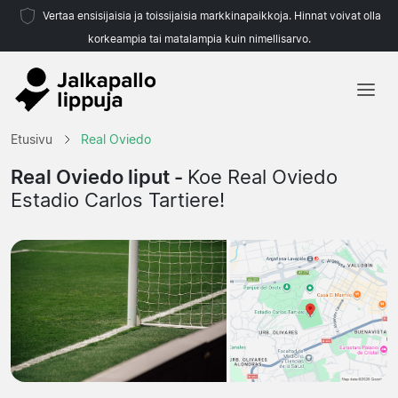
Vertaa ensisijaisia ja toissijaisia markkinapaikkoja. Hinnat voivat olla
korkeampia tai matalampia kuin nimellisarvo.
Etusivu
Etusivu
Real Oviedo
Joukkueet
Real Oviedo liput -
Koe Real Oviedo
Estadio Carlos Tartiere!
Liigat
Matkatoimistoja