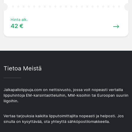
Hinta alk.
42 €
Tietoa Meistä
Jalkapallolippuja.com on nettisivusto, jossa voit nopeasti vertailla
lippuhintoja EM-karsintaotteluihin, MM-kisoihin tai Euroopan suuriin
liigoihin.
Vertaa tarjouksia kaikilta lipputoimittajilta nopeasti ja helposti. Jos
sinulla on kysyttävää, ota yhteyttä sähköpostilomakkeella.