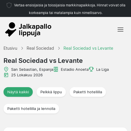
Vertaa ensisijaisia ja toissijaisia markkinapaikkoja. Hinnat voivat olla
korkeampia tai matalampia kuin nimellisarvo.
Etusivu
Etusivu
Real Sociedad
Real Sociedad vs Levante
Joukkueet
Real Sociedad vs Levante
Liigat
San Sebastian, Espanja
Estadio Anoeta
La Liga
25 Lokakuu 2026
Matkatoimistoja
Näytä kaikki
Pelkkä lippu
Paketti hotellilla
Paketti hotellilla ja lennolla