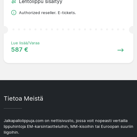
Lentolippu sisältyy
Authorized reseller. E-tickets.
Lue lisää/Varaa
587 €
Tietoa Meistä
Jalkapallolippuja.com on nettisivusto, jossa voit nopeasti vertailla
lippuhintoja EM-karsintaotteluihin, MM-kisoihin tai Euroopan suuriin
liigoihin.