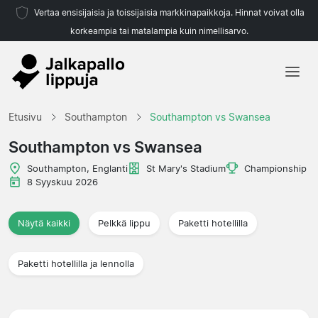
Vertaa ensisijaisia ja toissijaisia markkinapaikkoja. Hinnat voivat olla
korkeampia tai matalampia kuin nimellisarvo.
Etusivu
Etusivu
Southampton
Southampton vs Swansea
Joukkueet
Southampton vs Swansea
Liigat
Southampton, Englanti
St Mary's Stadium
Championship
8 Syyskuu 2026
Matkatoimistoja
Näytä kaikki
Pelkkä lippu
Paketti hotellilla
Paketti hotellilla ja lennolla