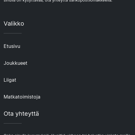
sinulla on kysyttävää, ota yhteyttä sähköpostilomakkeella.
Valikko
Etusivu
Joukkueet
Liigat
Matkatoimistoja
Ota yhteyttä