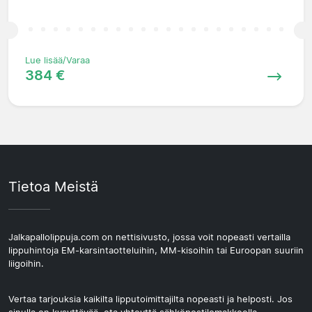
Lue lisää/Varaa
384 €
Tietoa Meistä
Jalkapallolippuja.com on nettisivusto, jossa voit nopeasti vertailla
lippuhintoja EM-karsintaotteluihin, MM-kisoihin tai Euroopan suuriin
liigoihin.
Vertaa tarjouksia kaikilta lipputoimittajilta nopeasti ja helposti. Jos