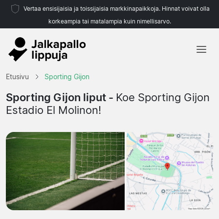
Vertaa ensisijaisia ja toissijaisia markkinapaikkoja. Hinnat voivat olla
korkeampia tai matalampia kuin nimellisarvo.
Etusivu
Etusivu
Sporting Gijon
Joukkueet
Sporting Gijon liput -
Koe Sporting Gijon
Estadio El Molinon!
Liigat
Matkatoimistoja