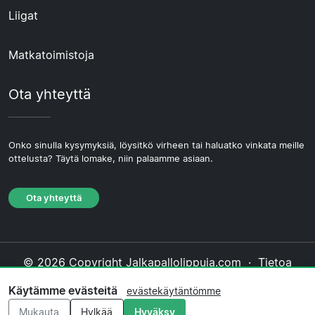
Liigat
Matkatoimistoja
Ota yhteyttä
Onko sinulla kysymyksiä, löysitkö virheen tai haluatko vinkata meille
ottelusta? Täytä lomake, niin palaamme asiaan.
Ota yhteyttä
© 2026 Copyright Jalkapallolippuja.com ·
Tietoa
Meistä
·
Ota yhteyttä
·
Tietosuojakäytäntö
·
Käytämme evästeitä
evästekäytäntömme
Evästekäytäntö
·
Toimituksellinen käytäntö
Mukauta
Hylkää
Hyväksy