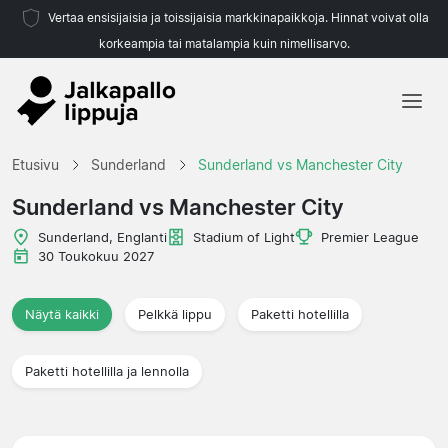
Vertaa ensisijaisia ja toissijaisia markkinapaikkoja. Hinnat voivat olla
korkeampia tai matalampia kuin nimellisarvo.
Etusivu
Etusivu
Sunderland
Sunderland vs Manchester City
Joukkueet
Sunderland vs Manchester City
Liigat
Sunderland, Englanti
Stadium of Light
Premier League
30 Toukokuu 2027
Matkatoimistoja
Näytä kaikki
Pelkkä lippu
Paketti hotellilla
Paketti hotellilla ja lennolla