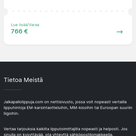
Lue lisää/Varaa
766 €
Tietoa Meistä
Jalkapallolippuja.com on nettisivusto, jossa voit nopeasti vertailla
lippuhintoja EM-karsintaotteluihin, MM-kisoihin tai Euroopan suuriin
liigoihin.
Vertaa tarjouksia kaikilta lipputoimittajilta nopeasti ja helposti. Jos
sinulla on kysyttävää, ota yhteyttä sähköpostilomakkeella.