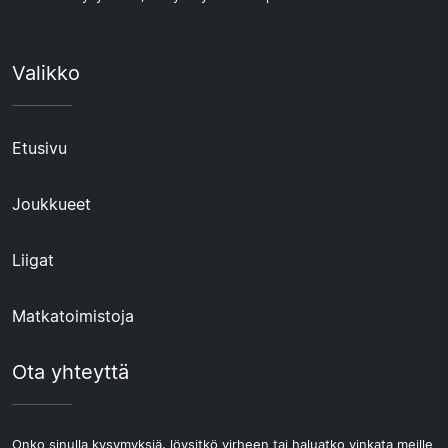
Valikko
Etusivu
Joukkueet
Liigat
Matkatoimistoja
Ota yhteyttä
Onko sinulla kysymyksiä, löysitkö virheen tai haluatko vinkata meille