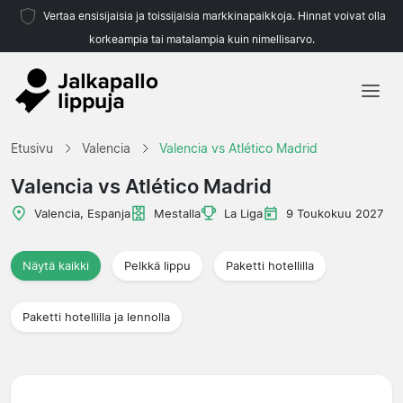
Vertaa ensisijaisia ja toissijaisia markkinapaikkoja. Hinnat voivat olla
korkeampia tai matalampia kuin nimellisarvo.
Etusivu
Etusivu
Valencia
Valencia vs Atlético Madrid
Joukkueet
Valencia vs Atlético Madrid
Liigat
Valencia, Espanja
Mestalla
La Liga
9 Toukokuu 2027
Matkatoimistoja
Näytä kaikki
Pelkkä lippu
Paketti hotellilla
Paketti hotellilla ja lennolla