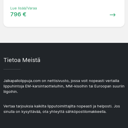
Lue lisää/Varaa
796 €
Tietoa Meistä
Jalkapallolippuja.com on nettisivusto, jossa voit nopeasti vertailla
lippuhintoja EM-karsintaotteluihin, MM-kisoihin tai Euroopan suuriin
liigoihin.
Vertaa tarjouksia kaikilta lipputoimittajilta nopeasti ja helposti. Jos
sinulla on kysyttävää, ota yhteyttä sähköpostilomakkeella.