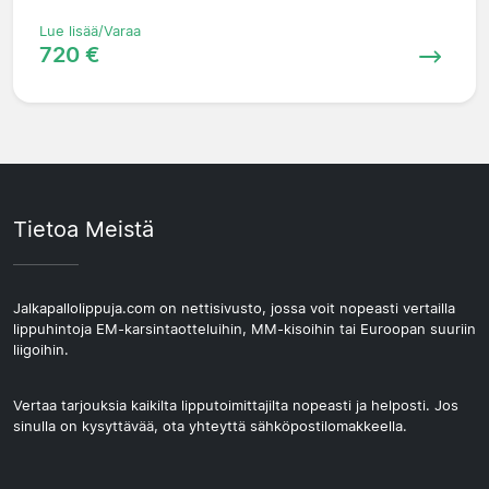
Lue lisää/Varaa
720 €
Tietoa Meistä
Jalkapallolippuja.com on nettisivusto, jossa voit nopeasti vertailla
lippuhintoja EM-karsintaotteluihin, MM-kisoihin tai Euroopan suuriin
liigoihin.
Vertaa tarjouksia kaikilta lipputoimittajilta nopeasti ja helposti. Jos
sinulla on kysyttävää, ota yhteyttä sähköpostilomakkeella.