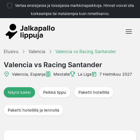
Vertaa ensisijaisia ja toissijaisia markkinapaikkoja. Hinnat voivat olla
korkeampia tai matalampia kuin nimellisarvo.
Etusivu
Etusivu
Valencia
Valencia vs Racing Santander
Joukkueet
Valencia vs Racing Santander
Liigat
Valencia, Espanja
Mestalla
La Liga
7 Helmikuu 2027
Matkatoimistoja
Näytä kaikki
Pelkkä lippu
Paketti hotellilla
Paketti hotellilla ja lennolla