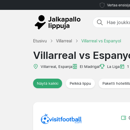
Vertaa ensisij
Etusivu
Villarreal
Villarreal vs Espanyol
Villarreal vs Espany
Villarreal, Espanja
El Madrigal
La Liga
1
Näytä kaikki
Pelkkä lippu
Paketti hotellill