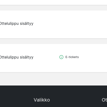
Ottelulippu sisältyy
Ottelulippu sisältyy
E-tickets
Valikko
Ot