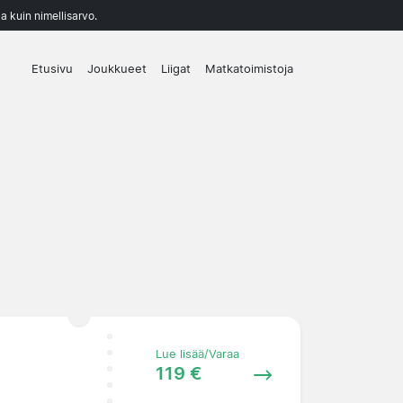
a kuin nimellisarvo.
Etusivu
Joukkueet
Liigat
Matkatoimistoja
Lue lisää/Varaa
119 €