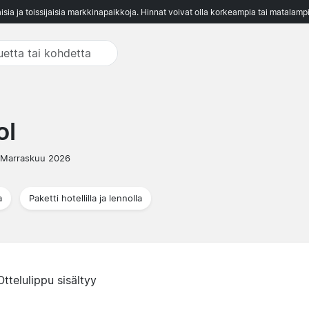
aisia ja toissijaisia markkinapaikkoja. Hinnat voivat olla korkeampia tai matalampi
ol
 Marraskuu 2026
a
Paketti hotellilla ja lennolla
Ottelulippu sisältyy