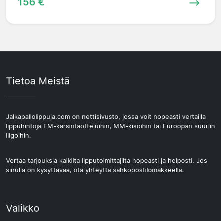
156 €
Tietoa Meistä
Jalkapallolippuja.com on nettisivusto, jossa voit nopeasti vertailla
lippuhintoja EM-karsintaotteluihin, MM-kisoihin tai Euroopan suuriin
liigoihin.
Vertaa tarjouksia kaikilta lipputoimittajilta nopeasti ja helposti. Jos
sinulla on kysyttävää, ota yhteyttä sähköpostilomakkeella.
Valikko