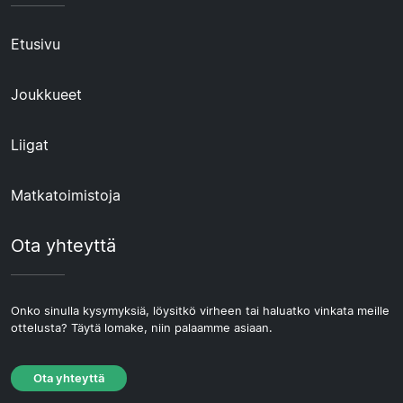
Etusivu
Joukkueet
Liigat
Matkatoimistoja
Ota yhteyttä
Onko sinulla kysymyksiä, löysitkö virheen tai haluatko vinkata meille
ottelusta? Täytä lomake, niin palaamme asiaan.
Ota yhteyttä