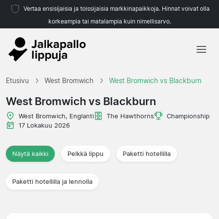
Vertaa ensisijaisia ja toissijaisia markkinapaikkoja. Hinnat voivat olla
korkeampia tai matalampia kuin nimellisarvo.
Etusivu
Etusivu
West Bromwich
West Bromwich vs Blackburn
Joukkueet
West Bromwich vs Blackburn
Liigat
West Bromwich, Englanti
The Hawthorns
Championship
17 Lokakuu 2026
Matkatoimistoja
Näytä kaikki
Pelkkä lippu
Paketti hotellilla
Paketti hotellilla ja lennolla