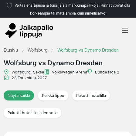
Vertaa ensisijaisia ja toissijaisia markkinapaikkoja. Hinnat voivat olla
korkeampia tai matalampia kuin nimellisarvo.
Etusivu
Etusivu
Wolfsburg
Wolfsburg vs Dynamo Dresden
Joukkueet
Wolfsburg vs Dynamo Dresden
Liigat
Wolfsburg, Saksa
Volkswagen Arena
Bundesliga 2
23 Toukokuu 2027
Matkatoimistoja
Näytä kaikki
Pelkkä lippu
Paketti hotellilla
Paketti hotellilla ja lennolla