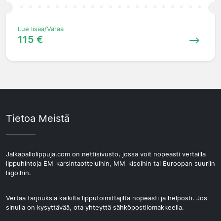
Lue lisää/Varaa
115 €
Tietoa Meistä
Jalkapallolippuja.com on nettisivusto, jossa voit nopeasti vertailla
lippuhintoja EM-karsintaotteluihin, MM-kisoihin tai Euroopan suuriin
liigoihin.
Vertaa tarjouksia kaikilta lipputoimittajilta nopeasti ja helposti. Jos
sinulla on kysyttävää, ota yhteyttä sähköpostilomakkeella.