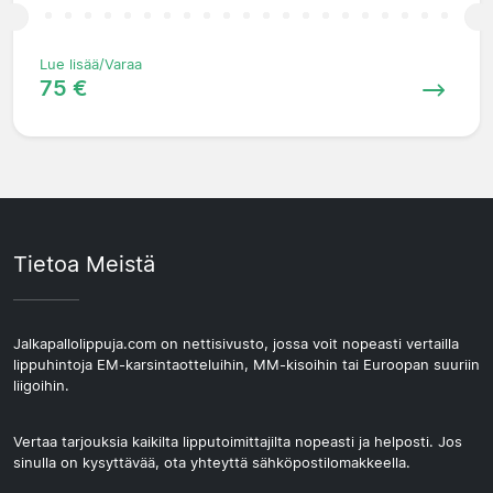
Lue lisää/Varaa
75 €
Tietoa Meistä
Jalkapallolippuja.com on nettisivusto, jossa voit nopeasti vertailla
lippuhintoja EM-karsintaotteluihin, MM-kisoihin tai Euroopan suuriin
liigoihin.
Vertaa tarjouksia kaikilta lipputoimittajilta nopeasti ja helposti. Jos
sinulla on kysyttävää, ota yhteyttä sähköpostilomakkeella.