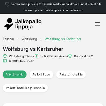
Vertaa ensisijaisia ja toissijaisia markkinapaikkoja. Hinnat voivat olla
korkeampia tai matalampia kuin nimellisarvo.
Etusivu
Etusivu
Wolfsburg
Wolfsburg vs Karlsruher
Joukkueet
Wolfsburg vs Karlsruher
Liigat
Wolfsburg, Saksa
Volkswagen Arena
Bundesliga 2
6 Helmikuu 2027
Matkatoimistoja
Näytä kaikki
Pelkkä lippu
Paketti hotellilla
Paketti hotellilla ja lennolla