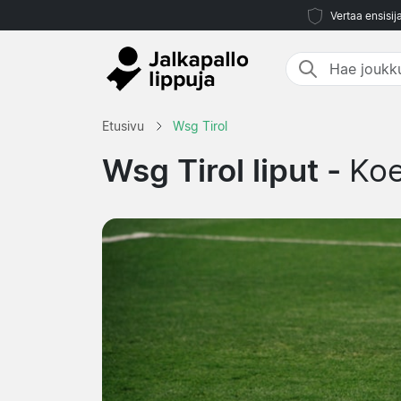
Vertaa ensisij
Etusivu
Wsg Tirol
Wsg Tirol liput -
Koe