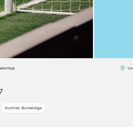
aketteja
Uu
7
Austrian Bundesliga