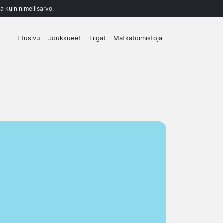
a kuin nimellisarvo.
Etusivu
Joukkueet
Liigat
Matkatoimistoja