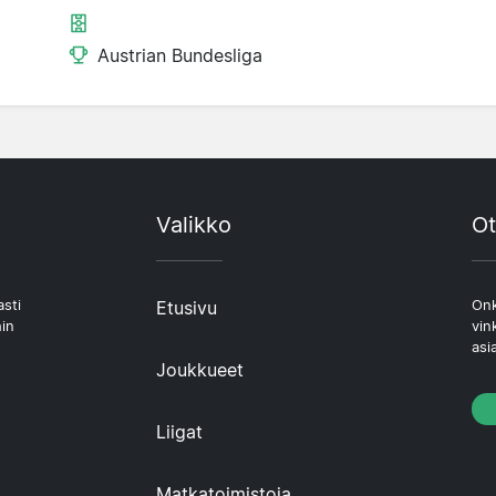
Austrian Bundesliga
Valikko
Ot
asti
Etusivu
Onk
hin
vin
asi
Joukkueet
Liigat
Matkatoimistoja