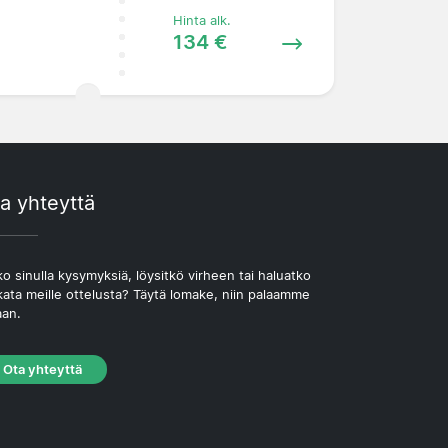
Hinta alk.
134 €
a yhteyttä
o sinulla kysymyksiä, löysitkö virheen tai haluatko
kata meille ottelusta? Täytä lomake, niin palaamme
aan.
Ota yhteyttä