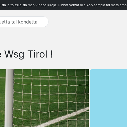
aisia ja toissijaisia markkinapaikkoja. Hinnat voivat olla korkeampia tai matalampi
 Wsg Tirol !