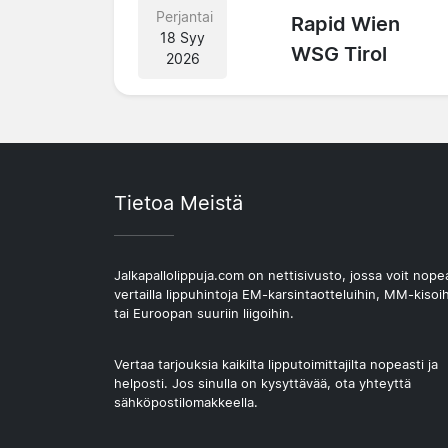
Perjantai
Rapid Wien
18 Syy
WSG Tirol
2026
Tietoa Meistä
Jalkapallolippuja.com on nettisivusto, jossa voit nope
vertailla lippuhintoja EM-karsintaotteluihin, MM-kisoi
tai Euroopan suuriin liigoihin.
Vertaa tarjouksia kaikilta lipputoimittajilta nopeasti ja
helposti. Jos sinulla on kysyttävää, ota yhteyttä
sähköpostilomakkeella.