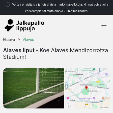
Vertaa ensisijaisia ja toissijaisia markkinapaikkoja. Hinnat voivat olla
korkeampia tai matalampia kuin nimellisarvo.
Etusivu
Etusivu
Alaves
Joukkueet
Alaves liput -
Koe Alaves Mendizorrotza
Stadium!
Liigat
Matkatoimistoja