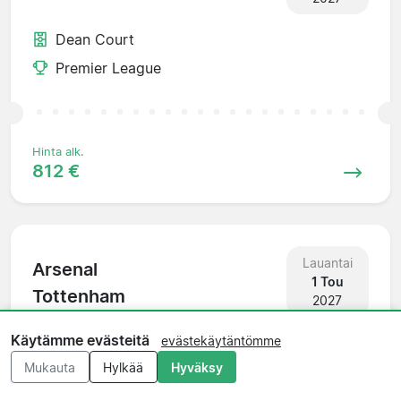
Dean Court
Premier League
Hinta alk.
812 €
Lauantai
Arsenal
1 Tou
Tottenham
2027
Käytämme evästeitä
Emirates Stadium
evästekäytäntömme
Mukauta
Hylkää
Hyväksy
Premier League