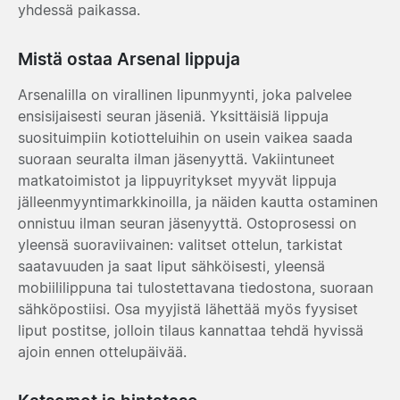
yhdessä paikassa.
Mistä ostaa Arsenal lippuja
Arsenalilla on virallinen lipunmyynti, joka palvelee
ensisijaisesti seuran jäseniä. Yksittäisiä lippuja
suosituimpiin kotiotteluihin on usein vaikea saada
suoraan seuralta ilman jäsenyyttä. Vakiintuneet
matkatoimistot ja lippuyritykset myyvät lippuja
jälleenmyyntimarkkinoilla, ja näiden kautta ostaminen
onnistuu ilman seuran jäsenyyttä. Ostoprosessi on
yleensä suoraviivainen: valitset ottelun, tarkistat
saatavuuden ja saat liput sähköisesti, yleensä
mobiililippuna tai tulostettavana tiedostona, suoraan
sähköpostiisi. Osa myyjistä lähettää myös fyysiset
liput postitse, jolloin tilaus kannattaa tehdä hyvissä
ajoin ennen ottelupäivää.