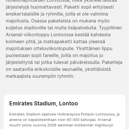
järjestelyjä huomattavasti. Paketti sopii erityisesti
ensikertalaisille ja ryhmille, joilla ei ole valmiina
majoitusta. Osassa paketeista on mukana myös
kuljetus stadionille tai muita lisäpalveluita. Tyypillinen
Arsenal-viikonloppu Lontoossa kestää kahdesta
kolmeen yötä, ja matkapaketti kattaa yleensä
majoituksen otteluviikonlopulle. Yksittäinen lippu
puolestaan sopii faneille, joilla on majoitus jo
järjestettynä tai jotka tulevat päiväreissulla. Paketteja
on saatavilla erikokoisille seurueille, yksittäisistä
matkaajista suurempiin ryhmiin.
Emirates Stadium, Lontoo
Emirates Stadium sijaitsee Hollowayssa Pohjois-Lontoossa, ja
areena on kapasiteetiltaan noin 60 000 katsojaa. Arsenal
muutti sinne vuonna 2006 aiemman kotikentän Highburyn