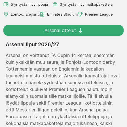
5 yritystä myy lippuja
3 yritystä myy matkapaketteja
Lontoo, Englanti
Emirates Stadium
Premier League
Arsenal ottelut
Arsenal liput 2026/27
Arsenal on voittanut FA Cupin 14 kertaa, enemmän
kuin yksikään muu seura, ja Pohjois-Lontoon derby
Tottenhamia vastaan on Englannin jalkapallon
kuumeisimmista otteluista. Arsenalin kannattajat ovat
tunnettuja äänekkyydestään suurissa otteluissa, ja
kotiottelut kuuluvat Premier Leaguen halutuimpiin
elämyksiin suomalaisille matkailijoille. Tällä sivulla
löydät lippuja sekä Premier League -kotiotteluihin
että Mestarien liigan peleihin, kun Arsenal pelaa
Euroopassa. Tarjolla on yksittäisiä ottelulippuja ja
kokonaisia matkapaketteja majoituksineen, kaikki