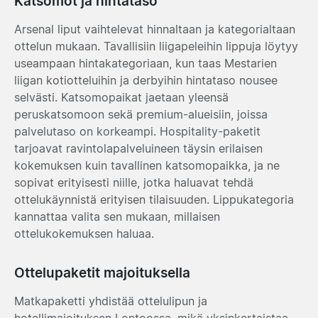
Katsomot ja hintataso
Arsenal liput vaihtelevat hinnaltaan ja kategorialtaan
ottelun mukaan. Tavallisiin liigapeleihin lippuja löytyy
useampaan hintakategoriaan, kun taas Mestarien
liigan kotiotteluihin ja derbyihin hintataso nousee
selvästi. Katsomopaikat jaetaan yleensä
peruskatsomoon sekä premium-alueisiin, joissa
palvelutaso on korkeampi. Hospitality-paketit
tarjoavat ravintolapalveluineen täysin erilaisen
kokemuksen kuin tavallinen katsomopaikka, ja ne
sopivat erityisesti niille, jotka haluavat tehdä
ottelukäynnistä erityisen tilaisuuden. Lippukategoria
kannattaa valita sen mukaan, millaisen
ottelukokemuksen haluaa.
Ottelupaketit majoituksella
Matkapaketti yhdistää ottelulipun ja
hotellimajoituksen Lontoossa, mikä yksinkertaistaa