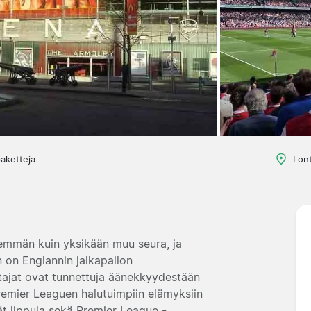
aketteja
Lont
nemmän kuin yksikään muu seura, ja
 on Englannin jalkapallon
ttajat ovat tunnettuja äänekkyydestään
 Premier Leaguen halutuimpiin elämyksiin
ydät lippuja sekä Premier League -