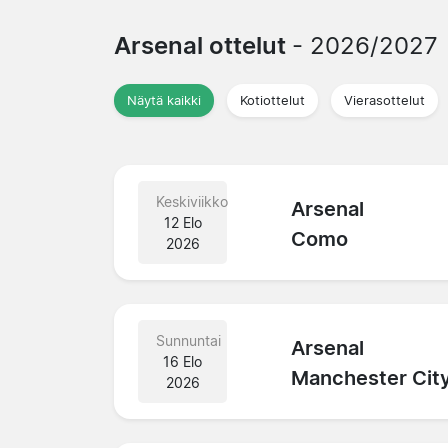
Arsenal ottelut
- 2026/2027
Näytä kaikki
Kotiottelut
Vierasottelut
Keskiviikko
Arsenal
12 Elo
Como
2026
Sunnuntai
Arsenal
16 Elo
Manchester Cit
2026