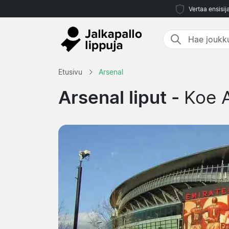
Vertaa ensisij
Etusivu
Arsenal
Arsenal liput -
Koe A