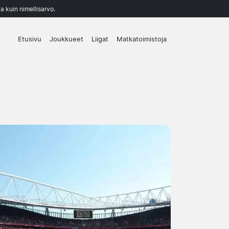
a kuin nimellisarvo.
Etusivu
Joukkueet
Liigat
Matkatoimistoja