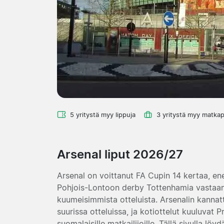
5 yritystä myy lippuja
3 yritystä myy matkap
Arsenal liput 2026/27
Arsenal on voittanut FA Cupin 14 kertaa, e
Pohjois-Lontoon derby Tottenhamia vastaan
kuumeisimmista otteluista. Arsenalin kanna
suurissa otteluissa, ja kotiottelut kuuluvat
suomalaisille matkailijoille. Tällä sivulla lö