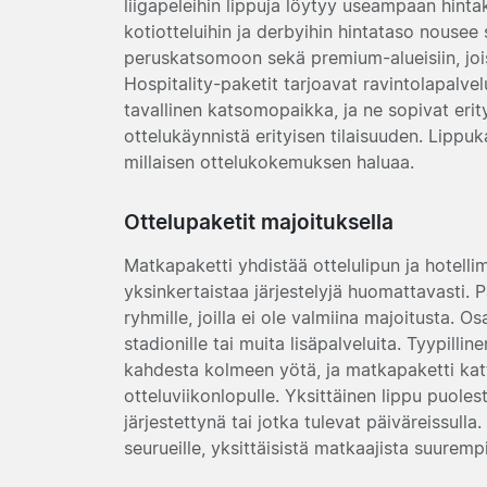
liigapeleihin lippuja löytyy useampaan hinta
kotiotteluihin ja derbyihin hintataso nousee
peruskatsomoon sekä premium-alueisiin, joi
Hospitality-paketit tarjoavat ravintolapalve
tavallinen katsomopaikka, ja ne sopivat erityi
ottelukäynnistä erityisen tilaisuuden. Lippu
millaisen ottelukokemuksen haluaa.
Ottelupaketit majoituksella
Matkapaketti yhdistää ottelulipun ja hotell
yksinkertaistaa järjestelyjä huomattavasti. Pak
ryhmille, joilla ei ole valmiina majoitusta.
stadionille tai muita lisäpalveluita. Tyypill
kahdesta kolmeen yötä, ja matkapaketti kat
otteluviikonlopulle. Yksittäinen lippu puolesta
järjestettynä tai jotka tulevat päiväreissulla.
seurueille, yksittäisistä matkaajista suurempi