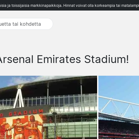
aisia ja toissijaisia markkinapaikkoja. Hinnat voivat olla korkeampia tai matalampi
rsenal Emirates Stadium!