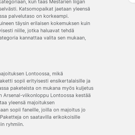
kategoriaan, kun taas Mestarien liigan
 selvästi. Katsomopaikat jaetaan yleensä
ssa palvelutaso on korkeampi.
luineen täysin erilaisen kokemuksen kuin
sesti niille, jotka haluavat tehdä
kategoria kannattaa valita sen mukaan,
imajoituksen Lontoossa, mikä
etti sopii erityisesti ensikertalaisille ja
 Osassa paketeista on mukana myös kuljetus
inen Arsenal-viikonloppu Lontoossa kestää
taa yleensä majoituksen
an sopii faneille, joilla on majoitus jo
 Paketteja on saatavilla erikokoisille
in ryhmiin.