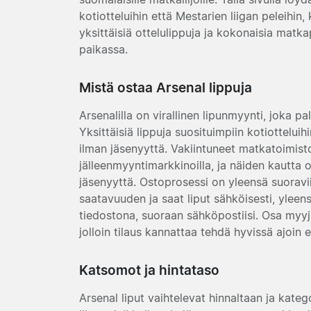
kotiotteluihin että Mestarien liigan peleihin
yksittäisiä ottelulippuja ja kokonaisia matk
paikassa.
Mistä ostaa Arsenal lippuja
Arsenalilla on virallinen lipunmyynti, joka pal
Yksittäisiä lippuja suosituimpiin kotiottelui
ilman jäsenyyttä. Vakiintuneet matkatoimisto
jälleenmyyntimarkkinoilla, ja näiden kautta
jäsenyyttä. Ostoprosessi on yleensä suoraviiv
saatavuuden ja saat liput sähköisesti, yleens
tiedostona, suoraan sähköpostiisi. Osa myyji
jolloin tilaus kannattaa tehdä hyvissä ajoin 
Katsomot ja hintataso
Arsenal liput vaihtelevat hinnaltaan ja kateg