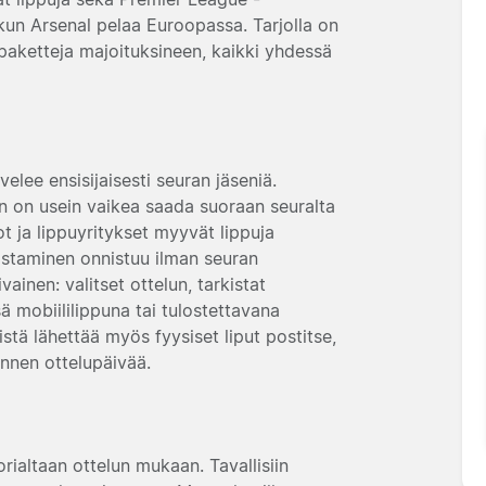
, kun Arsenal pelaa Euroopassa. Tarjolla on
apaketteja majoituksineen, kaikki yhdessä
velee ensisijaisesti seuran jäseniä.
hin on usein vaikea saada suoraan seuralta
t ja lippuyritykset myyvät lippuja
 ostaminen onnistuu ilman seuran
ainen: valitset ottelun, tarkistat
ä mobiililippuna tai tulostettavana
stä lähettää myös fyysiset liput postitse,
ennen ottelupäivää.
orialtaan ottelun mukaan. Tavallisiin