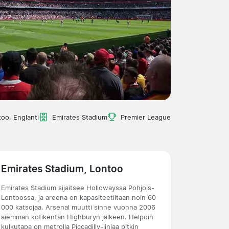
oo, Englanti
Emirates Stadium
Premier League
Emirates Stadium, Lontoo
Emirates Stadium sijaitsee Hollowayssa Pohjois-
Lontoossa, ja areena on kapasiteetiltaan noin 60
000 katsojaa. Arsenal muutti sinne vuonna 2006
aiemman kotikentän Highburyn jälkeen. Helpoin
kulkutapa on metrolla Piccadilly-linjaa pitkin