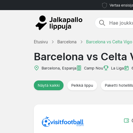
Vertaa ensisij
Etusivu
Barcelona
Barcelona vs Celta Vigo
Barcelona vs Celta 
Barcelona, Espanja
Camp Nou
La Liga
Näytä kaikki
Pelkkä lippu
Paketti hotellill