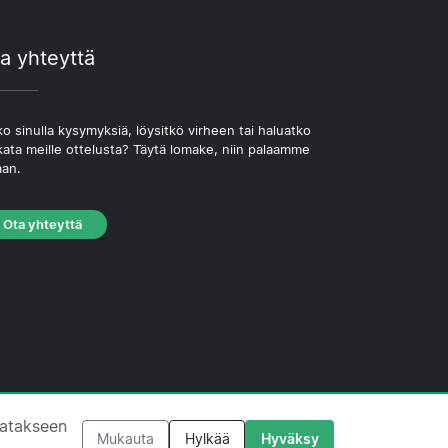
a yhteyttä
o sinulla kysymyksiä, löysitkö virheen tai haluatko
kata meille ottelusta? Täytä lomake, niin palaamme
aan.
Ota yhteyttä
västekäytäntö
·
Toimituksellinen käytäntö
tatakseen
Mukauta
Hylkää
Hyväksy