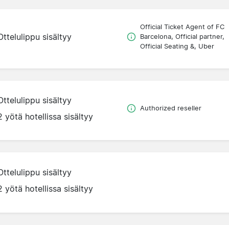
Official Ticket Agent of FC
Ottelulippu sisältyy
Barcelona, Official partner,
Official Seating &, Uber
Ottelulippu sisältyy
Authorized reseller
2 yötä hotellissa sisältyy
Ottelulippu sisältyy
2 yötä hotellissa sisältyy