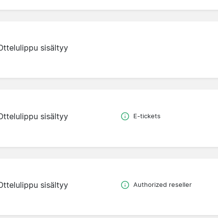
Ottelulippu sisältyy
Ottelulippu sisältyy
E-tickets
Ottelulippu sisältyy
Authorized reseller