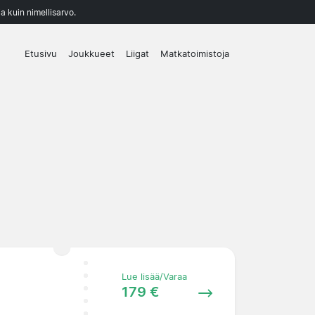
a kuin nimellisarvo.
Etusivu
Joukkueet
Liigat
Matkatoimistoja
Lue lisää/Varaa
179 €