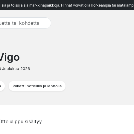
aisia ja toissijaisia markkinapaikkoja. Hinnat voivat olla korkeampia tai matalampi
Vigo
6 Joulukuu 2026
a
Paketti hotellilla ja lennolla
Ottelulippu sisältyy