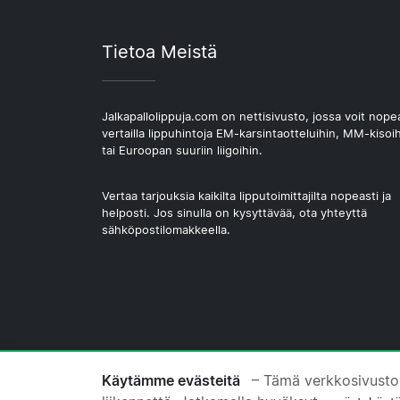
Tietoa Meistä
Jalkapallolippuja.com on nettisivusto, jossa voit nope
vertailla lippuhintoja EM-karsintaotteluihin, MM-kisoi
tai Euroopan suuriin liigoihin.
Vertaa tarjouksia kaikilta lipputoimittajilta nopeasti ja
helposti. Jos sinulla on kysyttävää, ota yhteyttä
sähköpostilomakkeella.
© 2026 Copyright Jalkapallolippuja.com
Käytämme evästeitä
– Tämä verkkosivusto