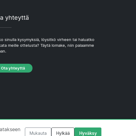
a yhteyttä
o sinulla kysymyksiä, löysitkö virheen tai haluatko
kata meille ottelusta? Täytä lomake, niin palaamme
aan.
Ota yhteyttä
västekäytäntö
·
Toimituksellinen käytäntö
tatakseen
Mukauta
Hylkää
Hyväksy