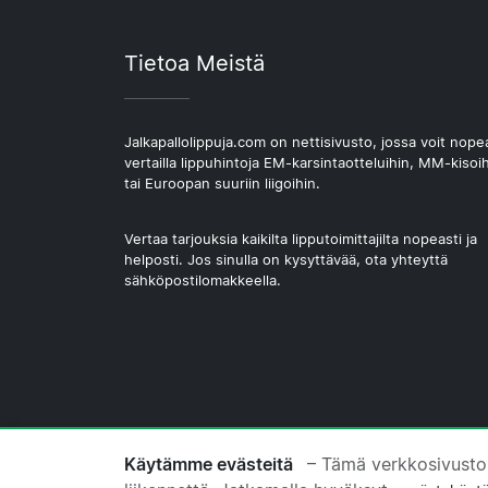
Tietoa Meistä
Jalkapallolippuja.com on nettisivusto, jossa voit nope
vertailla lippuhintoja EM-karsintaotteluihin, MM-kisoi
tai Euroopan suuriin liigoihin.
Vertaa tarjouksia kaikilta lipputoimittajilta nopeasti ja
helposti. Jos sinulla on kysyttävää, ota yhteyttä
sähköpostilomakkeella.
© 2026 Copyright Jalkapallolippuja.com
Käytämme evästeitä
– Tämä verkkosivusto