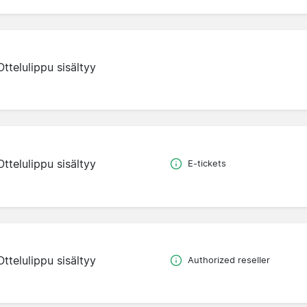
Ottelulippu sisältyy
Ottelulippu sisältyy
E-tickets
Ottelulippu sisältyy
Authorized reseller