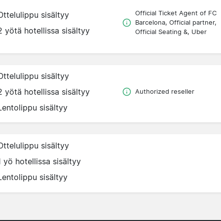
Official Ticket Agent of FC
Ottelulippu sisältyy
Barcelona, Official partner,
2 yötä hotellissa sisältyy
Official Seating &, Uber
Ottelulippu sisältyy
2 yötä hotellissa sisältyy
Authorized reseller
Lentolippu sisältyy
Ottelulippu sisältyy
1 yö hotellissa sisältyy
Lentolippu sisältyy