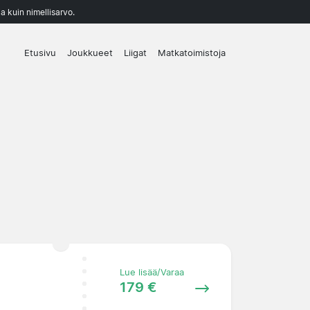
a kuin nimellisarvo.
Etusivu
Joukkueet
Liigat
Matkatoimistoja
Lue lisää/Varaa
179 €