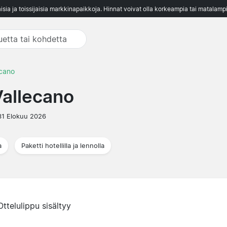
aisia ja toissijaisia markkinapaikkoja. Hinnat voivat olla korkeampia tai matalampi
ecano
Vallecano
31 Elokuu 2026
a
Paketti hotellilla ja lennolla
Ottelulippu sisältyy