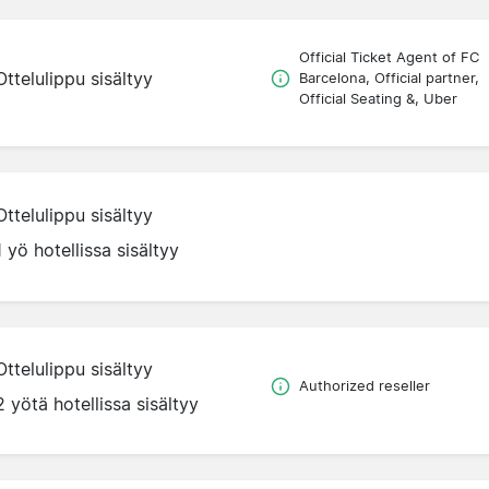
Official Ticket Agent of FC
Ottelulippu sisältyy
Barcelona, Official partner,
Official Seating &, Uber
Ottelulippu sisältyy
1 yö hotellissa sisältyy
Ottelulippu sisältyy
Authorized reseller
2 yötä hotellissa sisältyy