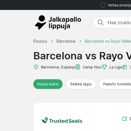
Vertaa ensisij
Etusivu
Barcelona
Barcelona vs Rayo Vall
Barcelona vs Rayo 
Barcelona, Espanja
Camp Nou
La Liga
Näytä kaikki
Pelkkä lippu
Paketti hotellill