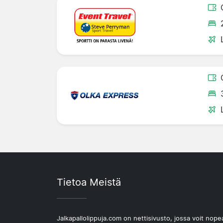
Tietoa Meistä
Jalkapallolippuja.com on nettisivusto, jossa voit nope