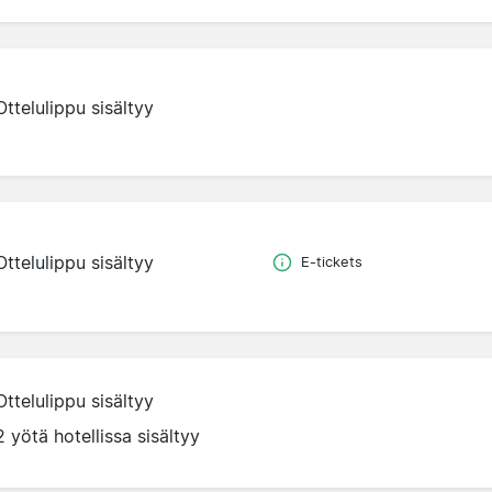
Ottelulippu sisältyy
Ottelulippu sisältyy
E-tickets
Ottelulippu sisältyy
2 yötä hotellissa sisältyy