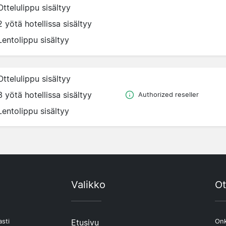
Ottelulippu sisältyy
2 yötä hotellissa sisältyy
Lentolippu sisältyy
Ottelulippu sisältyy
3 yötä hotellissa sisältyy
Authorized reseller
Lentolippu sisältyy
Valikko
Ot
asti
Etusivu
Onk