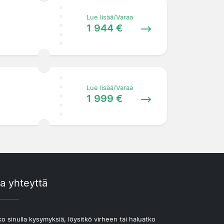
Lue lisää/Varaa
1 944 €
Lue lisää/Varaa
1 999 €
a yhteyttä
o sinulla kysymyksiä, löysitkö virheen tai haluatko