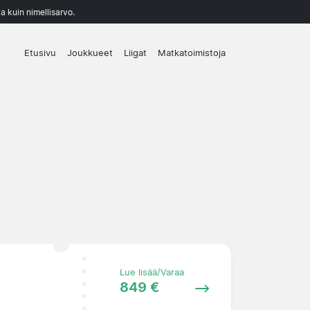
a kuin nimellisarvo.
Etusivu
Joukkueet
Liigat
Matkatoimistoja
Lue lisää/Varaa
849 €