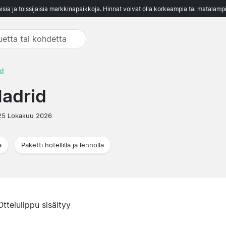
aisia ja toissijaisia markkinapaikkoja. Hinnat voivat olla korkeampia tai matalampi
id
Madrid
25 Lokakuu 2026
a
Paketti hotellilla ja lennolla
Ottelulippu sisältyy