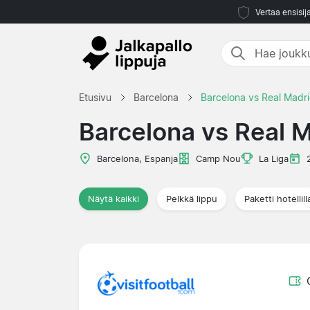
Vertaa ensisij
Etusivu
Barcelona
Barcelona vs Real Madr
Barcelona vs Real 
Barcelona, Espanja
Camp Nou
La Liga
Näytä kaikki
Pelkkä lippu
Paketti hotellill