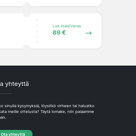
Lue lisää/Varaa
89 €
a yhteyttä
o sinulla kysymyksiä, löysitkö virheen tai haluatko
kata meille ottelusta? Täytä lomake, niin palaamme
aan.
Ota yhteyttä