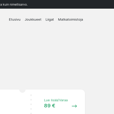
a kuin nimellisarvo.
Etusivu
Joukkueet
Liigat
Matkatoimistoja
Lue lisää/Varaa
89 €