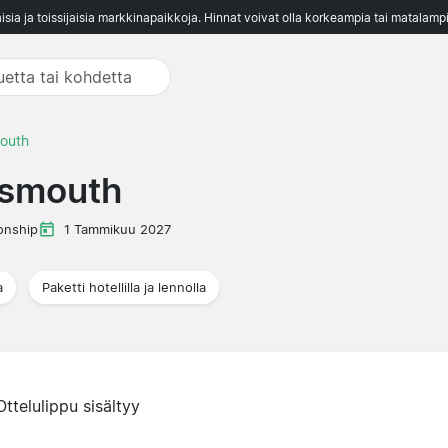
aisia ja toissijaisia markkinapaikkoja. Hinnat voivat olla korkeampia tai matalampi
outh
tsmouth
onship
1 Tammikuu 2027
a
Paketti hotellilla ja lennolla
Ottelulippu sisältyy