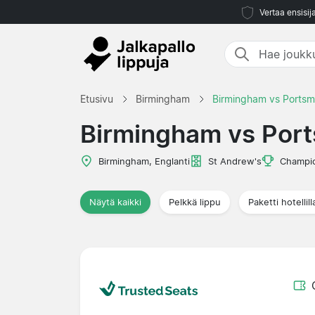
Vertaa ensisij
Etusivu
Birmingham
Birmingham vs Portsm
Birmingham vs Por
Birmingham, Englanti
St Andrew's
Champi
Näytä kaikki
Pelkkä lippu
Paketti hotellill