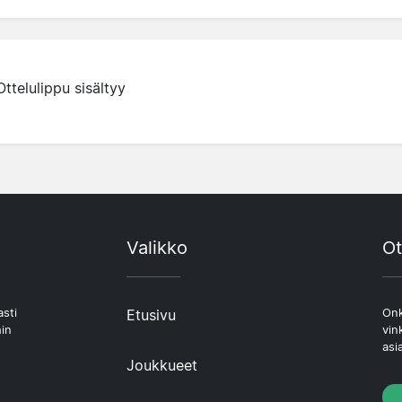
Ottelulippu sisältyy
Valikko
Ot
asti
Etusivu
Onk
hin
vin
asi
Joukkueet