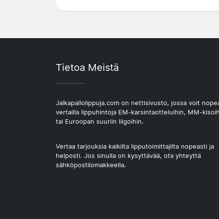
Tietoa Meistä
Jalkapallolippuja.com on nettisivusto, jossa voit nope
vertailla lippuhintoja EM-karsintaotteluihin, MM-kisoi
tai Euroopan suuriin liigoihin.
Vertaa tarjouksia kaikilta lipputoimittajilta nopeasti ja
helposti. Jos sinulla on kysyttävää, ota yhteyttä
sähköpostilomakkeella.