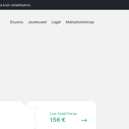
a kuin nimellisarvo.
Etusivu
Joukkueet
Liigat
Matkatoimistoja
Lue lisää/Varaa
156 €