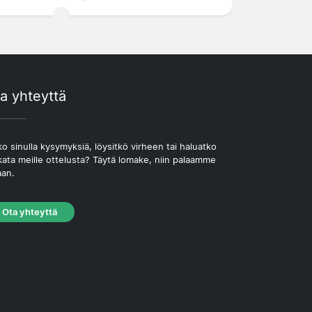
a yhteyttä
o sinulla kysymyksiä, löysitkö virheen tai haluatko
kata meille ottelusta? Täytä lomake, niin palaamme
aan.
Ota yhteyttä