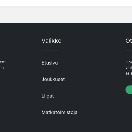
Valikko
Ot
asti
Etusivu
Onk
hin
vin
asi
Joukkueet
Liigat
Matkatoimistoja