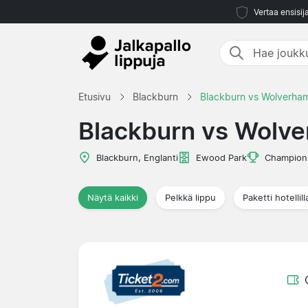
Vertaa ensisij
Etusivu
Blackburn
Blackburn vs Wolverha
Blackburn vs Wolv
Blackburn, Englanti
Ewood Park
Champion
Näytä kaikki
Pelkkä lippu
Paketti hotellill