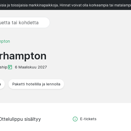
aisia ja toissijaisia markkinapaikkoja. Hinnat voivat olla korkeampia tai matalampi
mpton
erhampton
ship
6 Maaliskuu 2027
a
Paketti hotellilla ja lennolla
Ottelulippu sisältyy
E-tickets