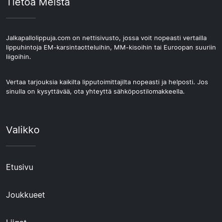
Tietoa Meistä
Jalkapallolippuja.com on nettisivusto, jossa voit nopeasti vertailla
lippuhintoja EM-karsintaotteluihin, MM-kisoihin tai Euroopan suuriin
liigoihin.
Vertaa tarjouksia kaikilta lipputoimittajilta nopeasti ja helposti. Jos
sinulla on kysyttävää, ota yhteyttä sähköpostilomakkeella.
Valikko
Etusivu
Joukkueet