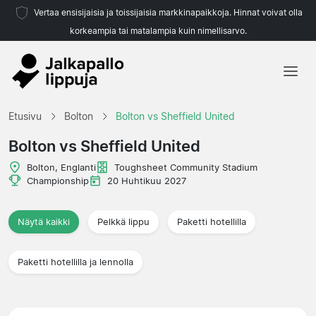
Vertaa ensisijaisia ja toissijaisia markkinapaikkoja. Hinnat voivat olla
korkeampia tai matalampia kuin nimellisarvo.
Etusivu
Etusivu
Bolton
Bolton vs Sheffield United
Joukkueet
Bolton vs Sheffield United
Liigat
Bolton, Englanti
Toughsheet Community Stadium
Championship
20 Huhtikuu 2027
Matkatoimistoja
Näytä kaikki
Pelkkä lippu
Paketti hotellilla
Paketti hotellilla ja lennolla