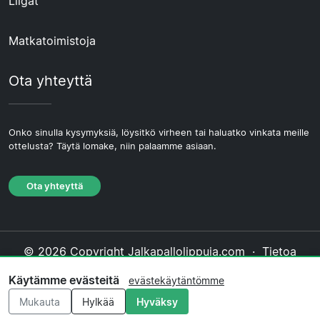
Liigat
Matkatoimistoja
Ota yhteyttä
Onko sinulla kysymyksiä, löysitkö virheen tai haluatko vinkata meille
ottelusta? Täytä lomake, niin palaamme asiaan.
Ota yhteyttä
© 2026 Copyright Jalkapallolippuja.com ·
Tietoa
Meistä
·
Ota yhteyttä
·
Tietosuojakäytäntö
·
Käytämme evästeitä
evästekäytäntömme
Evästekäytäntö
·
Toimituksellinen käytäntö
Mukauta
Hylkää
Hyväksy