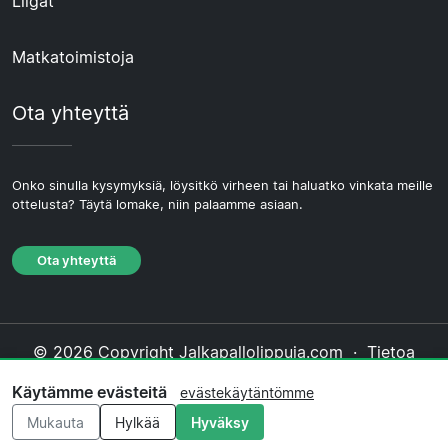
Liigat
Matkatoimistoja
Ota yhteyttä
Onko sinulla kysymyksiä, löysitkö virheen tai haluatko vinkata meille
ottelusta? Täytä lomake, niin palaamme asiaan.
Ota yhteyttä
© 2026 Copyright Jalkapallolippuja.com ·
Tietoa
Meistä
·
Ota yhteyttä
·
Tietosuojakäytäntö
·
Käytämme evästeitä
evästekäytäntömme
Evästekäytäntö
·
Toimituksellinen käytäntö
Mukauta
Hylkää
Hyväksy