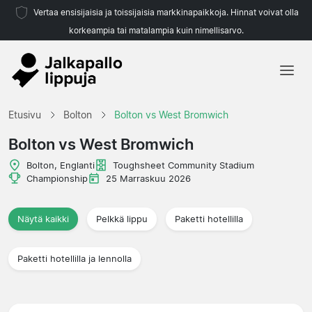
Vertaa ensisijaisia ja toissijaisia markkinapaikkoja. Hinnat voivat olla
korkeampia tai matalampia kuin nimellisarvo.
Etusivu
Etusivu
Bolton
Bolton vs West Bromwich
Joukkueet
Bolton vs West Bromwich
Liigat
Bolton, Englanti
Toughsheet Community Stadium
Championship
25 Marraskuu 2026
Matkatoimistoja
Näytä kaikki
Pelkkä lippu
Paketti hotellilla
Paketti hotellilla ja lennolla