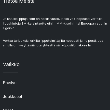
Tietoa Meistä
Jalkapallolippuja.com on nettisivusto, jossa voit nopeasti vertailla
lippuhintoja EM-karsintaotteluihin, MM-kisoihin tai Euroopan suuriin
liigoihin.
Vertaa tarjouksia kaikilta lipputoimittajilta nopeasti ja helposti. Jos
sinulla on kysyttävää, ota yhteyttä sähköpostilomakkeella.
Valikko
Etusivu
Joukkueet