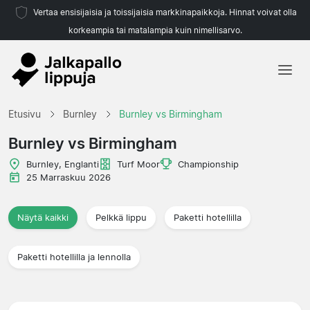
Vertaa ensisijaisia ja toissijaisia markkinapaikkoja. Hinnat voivat olla
korkeampia tai matalampia kuin nimellisarvo.
Etusivu
Etusivu
Burnley
Burnley vs Birmingham
Joukkueet
Burnley vs Birmingham
Liigat
Burnley, Englanti
Turf Moor
Championship
25 Marraskuu 2026
Matkatoimistoja
Näytä kaikki
Pelkkä lippu
Paketti hotellilla
Paketti hotellilla ja lennolla