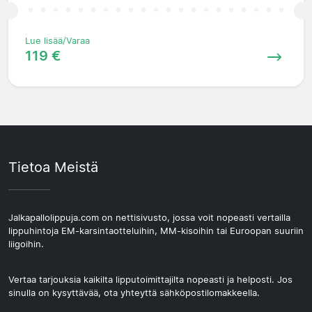
Lue lisää/Varaa
119 €
Tietoa Meistä
Jalkapallolippuja.com on nettisivusto, jossa voit nopeasti vertailla
lippuhintoja EM-karsintaotteluihin, MM-kisoihin tai Euroopan suuriin
liigoihin.
Vertaa tarjouksia kaikilta lipputoimittajilta nopeasti ja helposti. Jos
sinulla on kysyttävää, ota yhteyttä sähköpostilomakkeella.