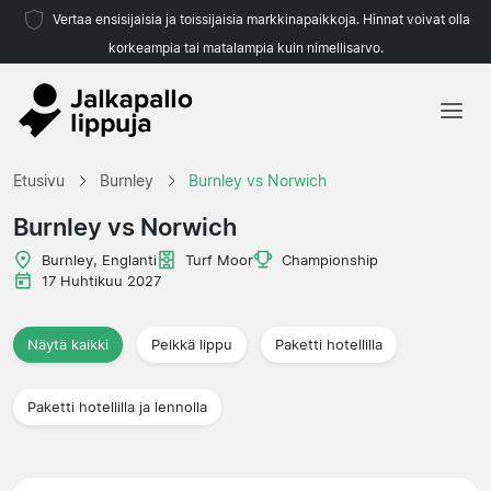
Vertaa ensisijaisia ja toissijaisia markkinapaikkoja. Hinnat voivat olla
korkeampia tai matalampia kuin nimellisarvo.
Etusivu
Etusivu
Burnley
Burnley vs Norwich
Joukkueet
Burnley vs Norwich
Liigat
Burnley, Englanti
Turf Moor
Championship
17 Huhtikuu 2027
Matkatoimistoja
Näytä kaikki
Pelkkä lippu
Paketti hotellilla
Paketti hotellilla ja lennolla