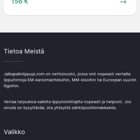
156 €
Tietoa Meistä
Jalkapallolippuja.com on nettisivusto, jossa voit nopeasti vertailla
lippuhintoja EM-karsintaotteluihin, MM-kisoihin tai Euroopan suuriin
liigoihin.
Vertaa tarjouksia kaikilta lipputoimittajilta nopeasti ja helposti. Jos
sinulla on kysyttävää, ota yhteyttä sähköpostilomakkeella.
Valikko