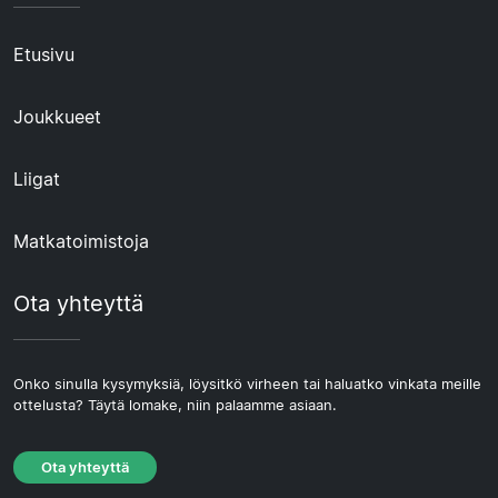
Etusivu
Joukkueet
Liigat
Matkatoimistoja
Ota yhteyttä
Onko sinulla kysymyksiä, löysitkö virheen tai haluatko vinkata meille
ottelusta? Täytä lomake, niin palaamme asiaan.
Ota yhteyttä