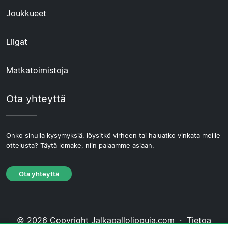
Joukkueet
Liigat
Matkatoimistoja
Ota yhteyttä
Onko sinulla kysymyksiä, löysitkö virheen tai haluatko vinkata meille
ottelusta? Täytä lomake, niin palaamme asiaan.
Ota yhteyttä
© 2026 Copyright Jalkapallolippuja.com ·
Tietoa