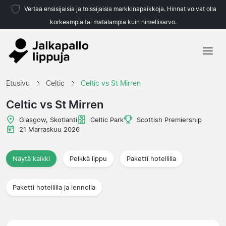
Vertaa ensisijaisia ja toissijaisia markkinapaikkoja. Hinnat voivat olla
korkeampia tai matalampia kuin nimellisarvo.
Etusivu
Etusivu
Celtic
Celtic vs St Mirren
Joukkueet
Celtic vs St Mirren
Liigat
Glasgow, Skotlanti
Celtic Park
Scottish Premiership
21 Marraskuu 2026
Matkatoimistoja
Näytä kaikki
Pelkkä lippu
Paketti hotellilla
Paketti hotellilla ja lennolla