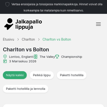
Vertaa ensisijaisia ja toissijaisia markkinapaikkoja. Hinnat voivat olla
korkeampia tai matalampia kuin nimellisarvo.
Etusivu
Etusivu
Charlton
Charlton vs Bolton
Joukkueet
Charlton vs Bolton
Liigat
Lontoo, Englanti
The Valley
Championship
3 Marraskuu 2026
Matkatoimistoja
Näytä kaikki
Pelkkä lippu
Paketti hotellilla
Paketti hotellilla ja lennolla