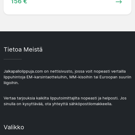
156 €
Tietoa Meistä
Jalkapallolippuja.com on nettisivusto, jossa voit nopeasti vertailla
lippuhintoja EM-karsintaotteluihin, MM-kisoihin tai Euroopan suuriin
liigoihin.
Vertaa tarjouksia kaikilta lipputoimittajilta nopeasti ja helposti. Jos
sinulla on kysyttävää, ota yhteyttä sähköpostilomakkeella.
Valikko