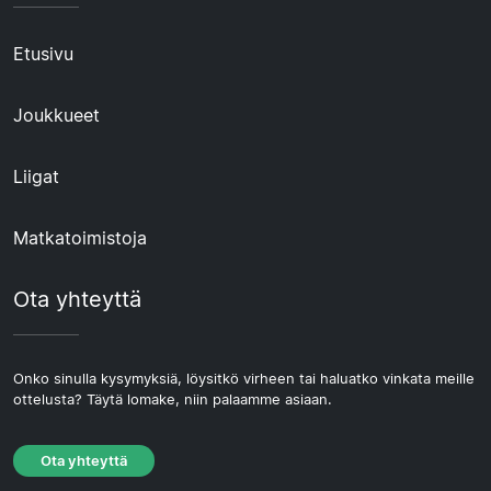
Etusivu
Joukkueet
Liigat
Matkatoimistoja
Ota yhteyttä
Onko sinulla kysymyksiä, löysitkö virheen tai haluatko vinkata meille
ottelusta? Täytä lomake, niin palaamme asiaan.
Ota yhteyttä