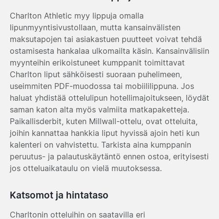
Charlton Athletic myy lippuja omalla
lipunmyyntisivustollaan, mutta kansainvälisten
maksutapojen tai asiakastuen puutteet voivat tehdä
ostamisesta hankalaa ulkomailta käsin. Kansainvälisiin
myynteihin erikoistuneet kumppanit toimittavat
Charlton liput sähköisesti suoraan puhelimeen,
useimmiten PDF-muodossa tai mobiililippuna. Jos
haluat yhdistää ottelulipun hotellimajoitukseen, löydät
saman katon alta myös valmiita matkapaketteja.
Paikallisderbit, kuten Millwall-ottelu, ovat otteluita,
joihin kannattaa hankkia liput hyvissä ajoin heti kun
kalenteri on vahvistettu. Tarkista aina kumppanin
peruutus- ja palautuskäytäntö ennen ostoa, erityisesti
jos otteluaikataulu on vielä muutoksessa.
Katsomot ja hintataso
Charltonin otteluihin on saatavilla eri