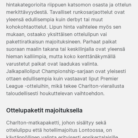
hintakategorioita riippuen katsomon osasta ja ottelun
merkittävyydestä. Tavalliset runkosarjaottelut ovat
yleensä edullisempia kuin derbyt tai muut
kohokohtaottelut. Lipun hinta vaihtelee myös sen
mukaan, ostaako yksittäisen ottelulipun vai
pakettiratkaisun majoituksineen. Parhaat paikat
suoraan maalin takana tai keskilinjalla ovat yleensä
hieman kalliimpia, mutta koko kenttänäkymällä
varustetut paikat ovat laadukas valinta.
Jalkapalloliput Championship-sarjaan ovat yleisesti
ottaen edullisempia kuin vastaavat liput Premier
League -otteluihin, mikä tekee Charlton-vierailusta
taloudellisesti houkuttelevan vaihtoehdon.
Ottelupaketit majoituksella
Charlton-matkapaketti, johon sisältyy sekä
ottelulippu että hotellimajoitus Lontoossa, on
käytännöllinen valinta erityisesti ensikertalaisille.