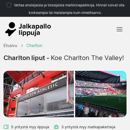
Vertaa ensisijaisia ja toissijaisia markkinapaikkoja. Hinnat voivat olla
korkeampia tai matalampia kuin nimellisarvo.
Etusivu
Etusivu
Charlton
Joukkueet
Charlton liput -
Koe Charlton The Valley!
Liigat
Matkatoimistoja
5 yritystä myy lippuja
3 yritystä myy matkapaketteja