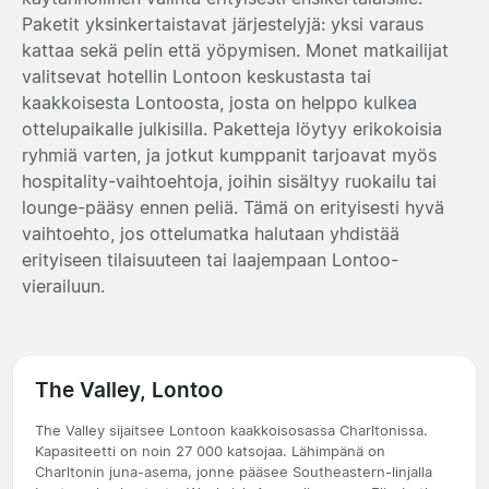
Paketit yksinkertaistavat järjestelyjä: yksi varaus
kattaa sekä pelin että yöpymisen. Monet matkailijat
valitsevat hotellin Lontoon keskustasta tai
kaakkoisesta Lontoosta, josta on helppo kulkea
ottelupaikalle julkisilla. Paketteja löytyy erikokoisia
ryhmiä varten, ja jotkut kumppanit tarjoavat myös
hospitality-vaihtoehtoja, joihin sisältyy ruokailu tai
lounge-pääsy ennen peliä. Tämä on erityisesti hyvä
vaihtoehto, jos ottelumatka halutaan yhdistää
erityiseen tilaisuuteen tai laajempaan Lontoo-
vierailuun.
The Valley, Lontoo
The Valley sijaitsee Lontoon kaakkoisosassa Charltonissa.
Kapasiteetti on noin 27 000 katsojaa. Lähimpänä on
Charltonin juna-asema, jonne pääsee Southeastern-linjalla