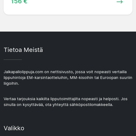
156 €
Tietoa Meistä
Jalkapallolippuja.com on nettisivusto, jossa voit nopeasti vertailla
lippuhintoja EM-karsintaotteluihin, MM-kisoihin tai Euroopan suuriin
liigoihin.
Vertaa tarjouksia kaikilta lipputoimittajilta nopeasti ja helposti. Jos
sinulla on kysyttävää, ota yhteyttä sähköpostilomakkeella.
Valikko