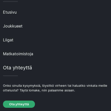
Etusivu
Joukkueet
Liigat
Matkatoimistoja
Ota yhteyttä
Onko sinulla kysymyksiä, löysitkö virheen tai haluatko vinkata meille
ottelusta? Täytä lomake, niin palaamme asiaan.
Ota yhteyttä