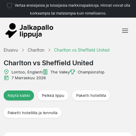
Vertaa ensisijaisia ja toissijaisia markkinapaikkoja. Hinnat voivat olla
korkeampia tai matalampia kuin nimellisarvo.
Etusivu
Etusivu
Charlton
Charlton vs Sheffield United
Joukkueet
Charlton vs Sheffield United
Liigat
Lontoo, Englanti
The Valley
Championship
7 Marraskuu 2026
Matkatoimistoja
Näytä kaikki
Pelkkä lippu
Paketti hotellilla
Paketti hotellilla ja lennolla