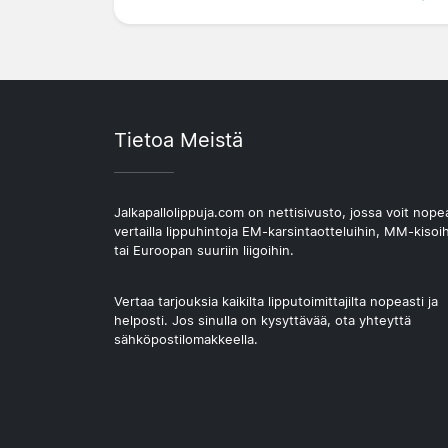
Tietoa Meistä
Jalkapallolippuja.com on nettisivusto, jossa voit nope
vertailla lippuhintoja EM-karsintaotteluihin, MM-kisoi
tai Euroopan suuriin liigoihin.
Vertaa tarjouksia kaikilta lipputoimittajilta nopeasti ja
helposti. Jos sinulla on kysyttävää, ota yhteyttä
sähköpostilomakkeella.