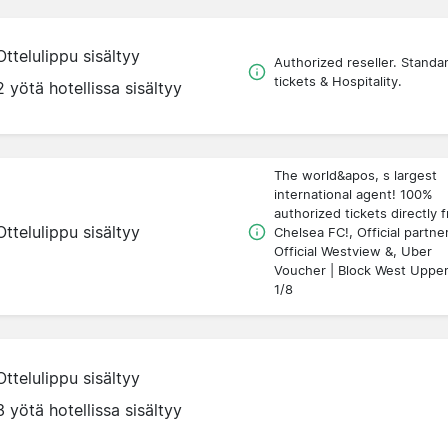
Ottelulippu sisältyy
Authorized reseller. Standa
tickets & Hospitality.
2 yötä hotellissa sisältyy
The world&apos, s largest
international agent! 100%
authorized tickets directly 
Ottelulippu sisältyy
Chelsea FC!, Official partner
Official Westview &, Uber
Voucher | Block West Uppe
1/8
Ottelulippu sisältyy
3 yötä hotellissa sisältyy