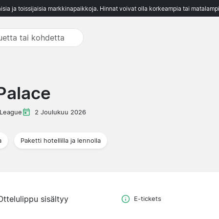
aisia ja toissijaisia markkinapaikkoja. Hinnat voivat olla korkeampia tai matalampi
Palace
 League
2 Joulukuu 2026
a
Paketti hotellilla ja lennolla
Ottelulippu sisältyy
E-tickets