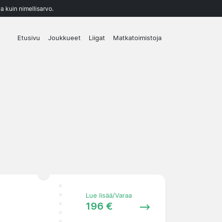
a kuin nimellisarvo.
Etusivu
Joukkueet
Liigat
Matkatoimistoja
Lue lisää/Varaa
196 €