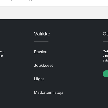
Valikko
Ot
asti
Etusivu
Onk
hin
vin
asi
Joukkueet
Liigat
Matkatoimistoja