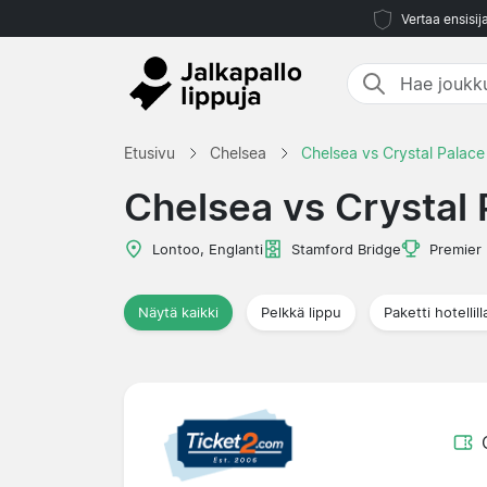
Vertaa ensisij
Etusivu
Chelsea
Chelsea vs Crystal Palace
Chelsea vs Crystal 
Lontoo, Englanti
Stamford Bridge
Premier
Näytä kaikki
Pelkkä lippu
Paketti hotellill