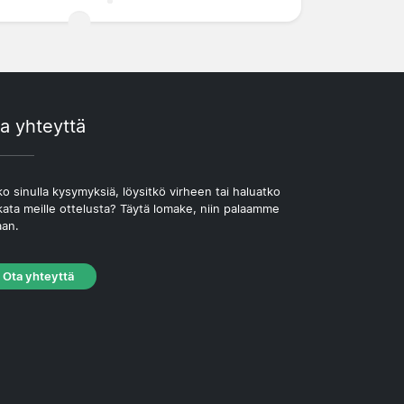
a yhteyttä
o sinulla kysymyksiä, löysitkö virheen tai haluatko
kata meille ottelusta? Täytä lomake, niin palaamme
aan.
Ota yhteyttä