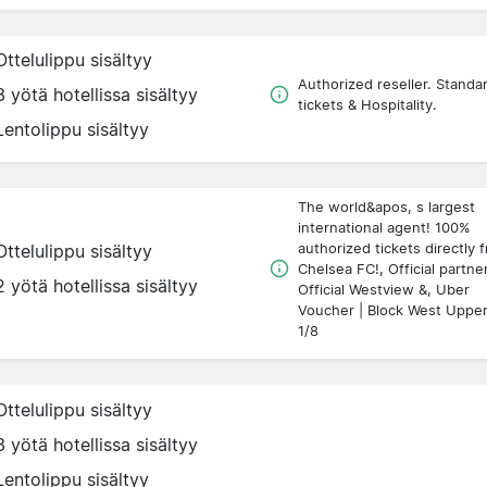
Ottelulippu sisältyy
Authorized reseller. Standa
3 yötä hotellissa sisältyy
tickets & Hospitality.
Lentolippu sisältyy
The world&apos, s largest
international agent! 100%
authorized tickets directly 
Ottelulippu sisältyy
Chelsea FC!, Official partner
2 yötä hotellissa sisältyy
Official Westview &, Uber
Voucher | Block West Uppe
1/8
Ottelulippu sisältyy
3 yötä hotellissa sisältyy
Lentolippu sisältyy