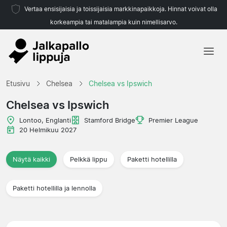
Vertaa ensisijaisia ja toissijaisia markkinapaikkoja. Hinnat voivat olla
korkeampia tai matalampia kuin nimellisarvo.
Etusivu
Etusivu
Chelsea
Chelsea vs Ipswich
Joukkueet
Chelsea vs Ipswich
Liigat
Lontoo, Englanti
Stamford Bridge
Premier League
20 Helmikuu 2027
Matkatoimistoja
Näytä kaikki
Pelkkä lippu
Paketti hotellilla
Paketti hotellilla ja lennolla