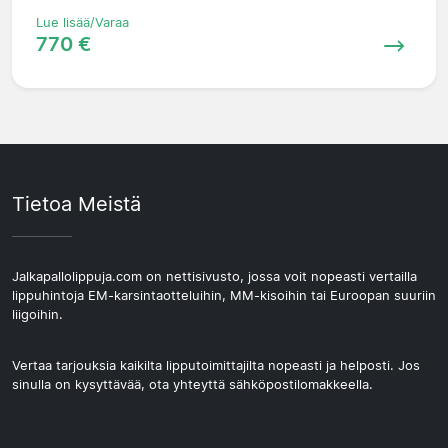
Lue lisää/Varaa
770 €
Tietoa Meistä
Jalkapallolippuja.com on nettisivusto, jossa voit nopeasti vertailla
lippuhintoja EM-karsintaotteluihin, MM-kisoihin tai Euroopan suuriin
liigoihin.
Vertaa tarjouksia kaikilta lipputoimittajilta nopeasti ja helposti. Jos
sinulla on kysyttävää, ota yhteyttä sähköpostilomakkeella.