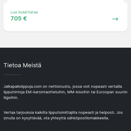
Lue lisää/Varaa
705 €
Tietoa Meistä
Jalkapallolippuja.com on nettisivusto, jossa voit nopeasti vertailla
lippuhintoja EM-karsintaotteluihin, MM-kisoihin tai Euroopan suuriin
liigoihin.
Vertaa tarjouksia kaikilta lipputoimittajilta nopeasti ja helposti. Jos
sinulla on kysyttävää, ota yhteyttä sähköpostilomakkeella.