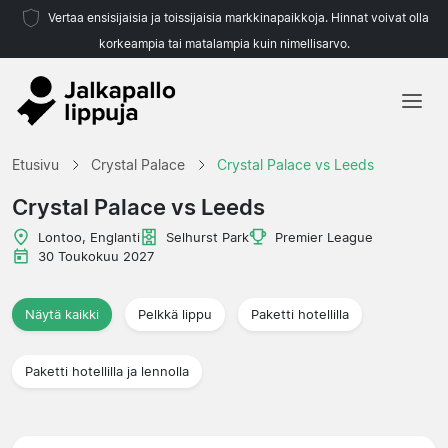
Vertaa ensisijaisia ja toissijaisia markkinapaikkoja. Hinnat voivat olla
korkeampia tai matalampia kuin nimellisarvo.
Etusivu
Etusivu
Crystal Palace
Crystal Palace vs Leeds
Joukkueet
Crystal Palace vs Leeds
Liigat
Lontoo, Englanti
Selhurst Park
Premier League
30 Toukokuu 2027
Matkatoimistoja
Näytä kaikki
Pelkkä lippu
Paketti hotellilla
Paketti hotellilla ja lennolla