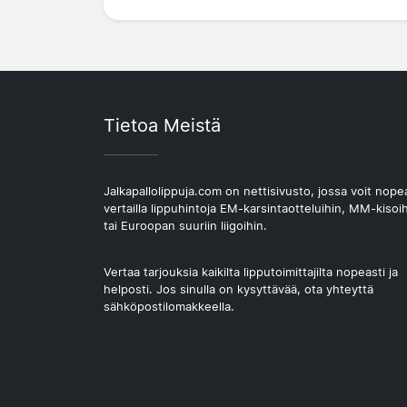
Tietoa Meistä
Jalkapallolippuja.com on nettisivusto, jossa voit nope
vertailla lippuhintoja EM-karsintaotteluihin, MM-kisoi
tai Euroopan suuriin liigoihin.
Vertaa tarjouksia kaikilta lipputoimittajilta nopeasti ja
helposti. Jos sinulla on kysyttävää, ota yhteyttä
sähköpostilomakkeella.