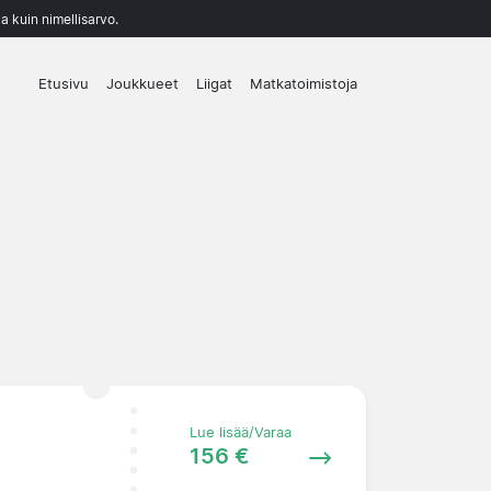
a kuin nimellisarvo.
Etusivu
Joukkueet
Liigat
Matkatoimistoja
Lue lisää/Varaa
156 €