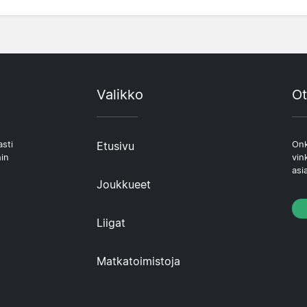
Valikko
Ot
asti
Etusivu
Onk
hin
vin
asi
Joukkueet
Liigat
Matkatoimistoja