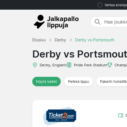
Vertaa ensisij
Etusivu
Derby
Derby vs Portsmouth
Derby vs Portsmou
Derby, Englanti
Pride Park Stadium
Champi
Näytä kaikki
Pelkkä lippu
Paketti hotellill