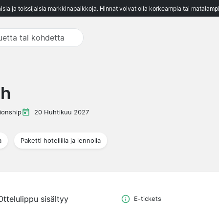
aisia ja toissijaisia markkinapaikkoja. Hinnat voivat olla korkeampia tai matalampi
th
onship
20 Huhtikuu 2027
a
Paketti hotellilla ja lennolla
Ottelulippu sisältyy
E-tickets