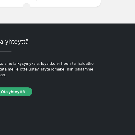
a yhteyttä
o sinulla kysymyksiä, löysitkö virheen tai haluatko
kata meille ottelusta? Täytä lomake, niin palaamme
aan.
Ota yhteyttä