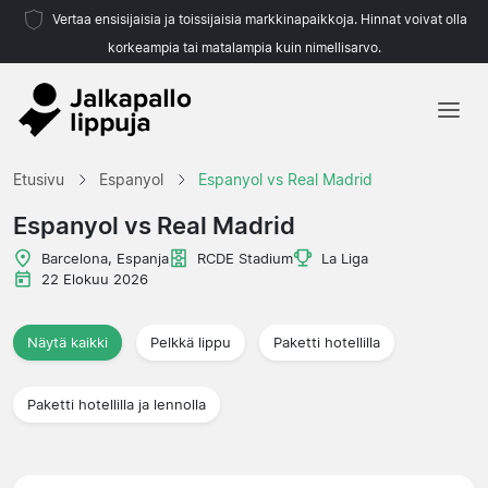
Vertaa ensisijaisia ja toissijaisia markkinapaikkoja. Hinnat voivat olla
korkeampia tai matalampia kuin nimellisarvo.
Etusivu
Etusivu
Espanyol
Espanyol vs Real Madrid
Joukkueet
Espanyol vs Real Madrid
Liigat
Barcelona, Espanja
RCDE Stadium
La Liga
22 Elokuu 2026
Matkatoimistoja
Näytä kaikki
Pelkkä lippu
Paketti hotellilla
Paketti hotellilla ja lennolla