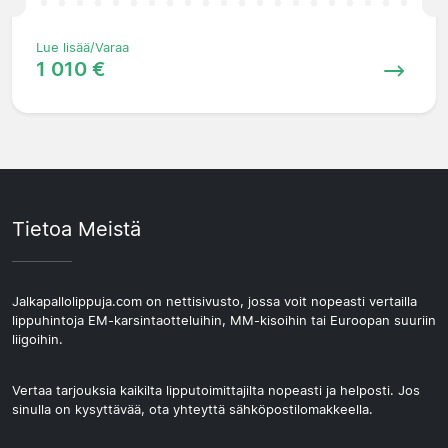
Lue lisää/Varaa
1 010 €
Tietoa Meistä
Jalkapallolippuja.com on nettisivusto, jossa voit nopeasti vertailla
lippuhintoja EM-karsintaotteluihin, MM-kisoihin tai Euroopan suuriin
liigoihin.
Vertaa tarjouksia kaikilta lipputoimittajilta nopeasti ja helposti. Jos
sinulla on kysyttävää, ota yhteyttä sähköpostilomakkeella.