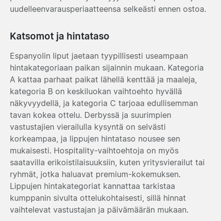
uudelleenvarausperiaatteensa selkeästi ennen ostoa.
Katsomot ja hintataso
Espanyolin liput jaetaan tyypillisesti useampaan
hintakategoriaan paikan sijainnin mukaan. Kategoria
A kattaa parhaat paikat lähellä kenttää ja maaleja,
kategoria B on keskiluokan vaihtoehto hyvällä
näkyvyydellä, ja kategoria C tarjoaa edullisemman
tavan kokea ottelu. Derbyssä ja suurimpien
vastustajien vierailulla kysyntä on selvästi
korkeampaa, ja lippujen hintataso nousee sen
mukaisesti. Hospitality-vaihtoehtoja on myös
saatavilla erikoistilaisuuksiin, kuten yritysvierailut tai
ryhmät, jotka haluavat premium-kokemuksen.
Lippujen hintakategoriat kannattaa tarkistaa
kumppanin sivulta ottelukohtaisesti, sillä hinnat
vaihtelevat vastustajan ja päivämäärän mukaan.