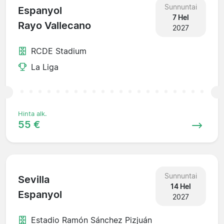
Sunnuntai
Espanyol
7 Hel
Rayo Vallecano
2027
RCDE Stadium
La Liga
Hinta alk.
55 €
Sunnuntai
Sevilla
14 Hel
Espanyol
2027
Estadio Ramón Sánchez Pizjuán