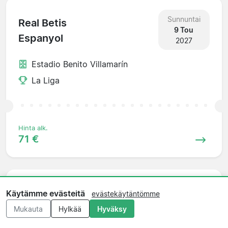
Sunnuntai
Real Betis
9 Tou
Espanyol
2027
Estadio Benito Villamarín
La Liga
Hinta alk.
71 €
Sunnuntai
Käytämme evästeitä
Espanyol
evästekäytäntömme
16 Tou
Valencia
Mukauta
Hylkää
Hyväksy
2027