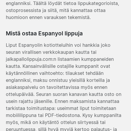
englanniksi. Täältä löydät tietoa lippukategorioista,
ostoprosessista ja siitä, mitä kannattaa ottaa
huomioon ennen varauksen tekemistä.
Mistä ostaa Espanyol lippuja
Liput Espanyolin kotiotteluihin voi hankkia joko
seuran virallisen verkkokaupan kautta tai
jalkapallolippuja.com:n listaamien kumppaneiden
kautta. Kansainvälisille ostajille kumppanit ovat
käytännöllinen vaihtoehto: tilaukset tehdään
englanniksi, maksu onnistuu yleisillä korteilla ja
asiakaspalvelu on tavoitettavissa myös ennen
ottelupäivää. Seuran suoran kanavan kautta osto on
usein rajattu jäsenille. Ennen maksamista kannattaa
tarkistaa toimitustapa: useimmat liput toimitetaan
mobiililippuna tai PDF-tiedostona. Kysy kumppanilta
myös, mikä on käytäntö ottelun siirtyessä tai
peruuntuessa, sillä hyvä myyjä kertoo palautus- ja