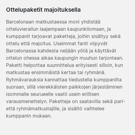
Ottelupaketit majoituksella
Barcelonaan matkustaessa moni yhdistää
otteluvierailun laajempaan kaupunkilomaan, ja
kumppanit tarjoavat paketteja, joihin sisältyy sekä
ottelu että majoitus. Useimmat fanit viipyvät
Barcelonassa kahdesta neljään yötä ja käyttävät
ottelun ohessa aikaa kaupungin muuhun tarjontaan.
Paketti helpottaa suunnittelua erityisesti silloin, kun
matkustaa ensimmäistä kertaa tai ryhmänä.
Ryhmävarauksia kannattaa tiedustella kumppanilta
suoraan, sillä vierekkäisten paikkojen järjestäminen
isommalle seurueelle vaatii usein erillisen
varausmenettelyn. Paketteja on saatavilla sekä pari-
että ryhmämatkustajille, ja sisältö vaihtelee
kumppanin mukaan.