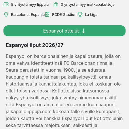
5 yritystä myy lippuja
3 yritystä myy matkapaketteja
Barcelona, Espanja
RCDE Stadium
La Liga
Espanyol ottelut
Espanyol liput 2026/27
Espanyol on barcelonalainen jalkapalloseura, jolla on
oma vahva identiteettinsä FC Barcelonan rinnalla.
Seura perustettiin vuonna 1900, ja se edustaa
kaupungin toista tarinaa: paikallisylpeyttä, omaa
historiaansa ja kannattajakuntaa, joka ei koskaan ole
ollut toisen varjossa. Kotiotteluissa katsomossa
näkyy yhteisöllisyys, joka syntyy nimenomaan siitä,
että Espanyol on aina ollut eri seurue kuin naapuri.
jalkapallolippuja.com kokoaa tälle sivulle kumppanit,
joiden kautta voi hankkia Espanyol liput kotiotteluihin
sekä tarvittaessa majoituksen, selkeästi ja