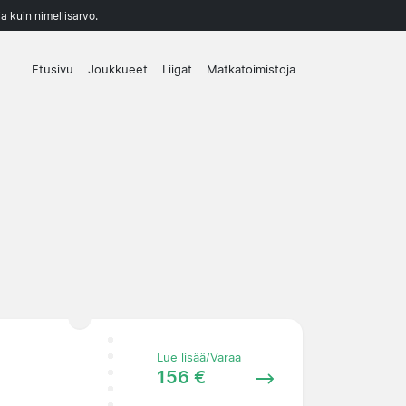
a kuin nimellisarvo.
Etusivu
Joukkueet
Liigat
Matkatoimistoja
Lue lisää/Varaa
156 €