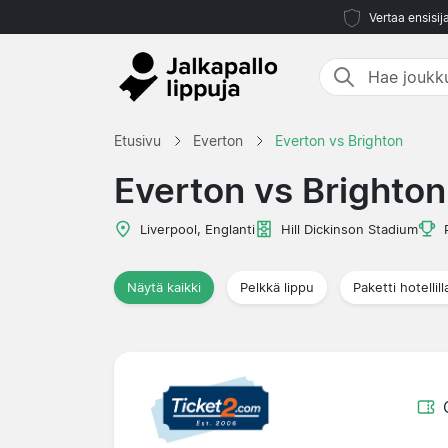
Vertaa ensisij
Etusivu
Everton
Everton vs Brighton
Everton vs Brighton
Liverpool, Englanti
Hill Dickinson Stadium
Näytä kaikki
Pelkkä lippu
Paketti hotellill