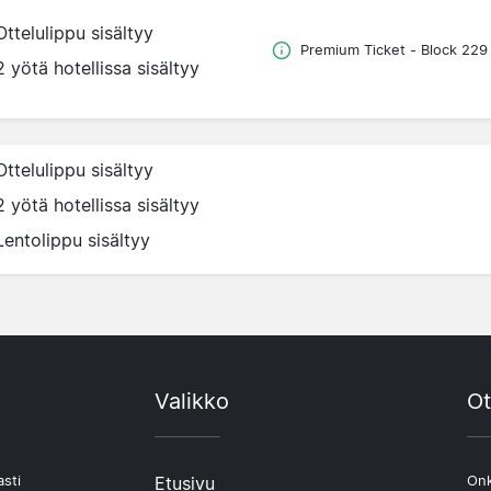
Ottelulippu sisältyy
Premium Ticket - Block 229
2 yötä hotellissa sisältyy
Ottelulippu sisältyy
2 yötä hotellissa sisältyy
Lentolippu sisältyy
Valikko
Ot
asti
Etusivu
Onk