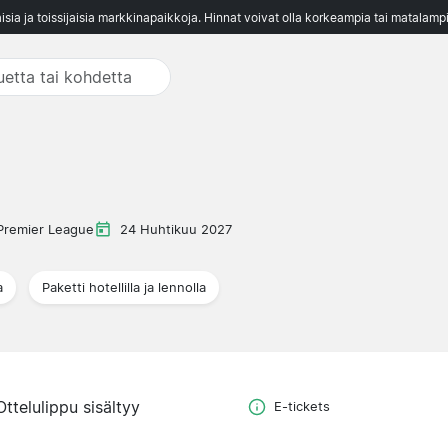
aisia ja toissijaisia markkinapaikkoja. Hinnat voivat olla korkeampia tai matalampi
Premier League
24 Huhtikuu 2027
a
Paketti hotellilla ja lennolla
Ottelulippu sisältyy
E-tickets