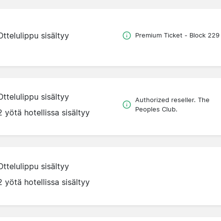
Ottelulippu sisältyy
Premium Ticket - Block 229
Ottelulippu sisältyy
Authorized reseller. The
Peoples Club.
2 yötä hotellissa sisältyy
Ottelulippu sisältyy
2 yötä hotellissa sisältyy