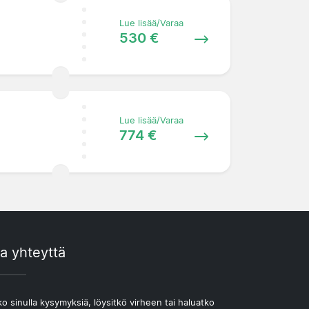
Lue lisää/Varaa
530 €
Lue lisää/Varaa
774 €
a yhteyttä
o sinulla kysymyksiä, löysitkö virheen tai haluatko