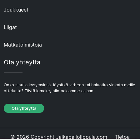
Joukkueet
Liigat
Matkatoimistoja
Ota yhteyttä
Onko sinulla kysymyksiä, löysitkö virheen tai haluatko vinkata meille
ottelusta? Täytä lomake, niin palaamme asiaan.
Ota yhteyttä
© 2026 Copyright Jalkapallolippuja.com ·
Tietoa