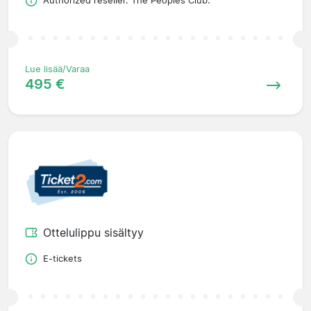
Authorized reseller. The Peoples Club.
Lue lisää/Varaa
495 €
Ottelulippu sisältyy
E-tickets