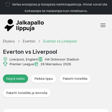
Vertaa ensisijaisia ja toissijaisia markkinapaikkoja. Hinnat voivat olla
korkeampia tai matalampia kuin nimellisarvo.
Etusivu
Etusivu
Everton
Everton vs Liverpool
Joukkueet
Everton vs Liverpool
Liigat
Liverpool, Englanti
Hill Dickinson Stadium
Premier League
28 Marraskuu 2026
Matkatoimistoja
Näytä kaikki
Pelkkä lippu
Paketti hotellilla
Paketti hotellilla ja lennolla