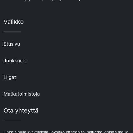
Valikko
Etusivu
Joukkueet
Liigat
Matkatoimistoja
Ota yhteyttä
Onko sinulla kysymyksiä, löysitkö virheen tai haluatko vinkata meille