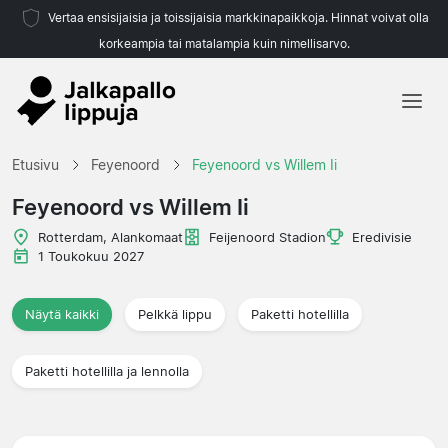
Vertaa ensisijaisia ja toissijaisia markkinapaikkoja. Hinnat voivat olla
korkeampia tai matalampia kuin nimellisarvo.
Etusivu
Etusivu
Feyenoord
Feyenoord vs Willem Ii
Joukkueet
Feyenoord vs Willem Ii
Liigat
Rotterdam, Alankomaat
Feijenoord Stadion
Eredivisie
1 Toukokuu 2027
Matkatoimistoja
Näytä kaikki
Pelkkä lippu
Paketti hotellilla
Paketti hotellilla ja lennolla