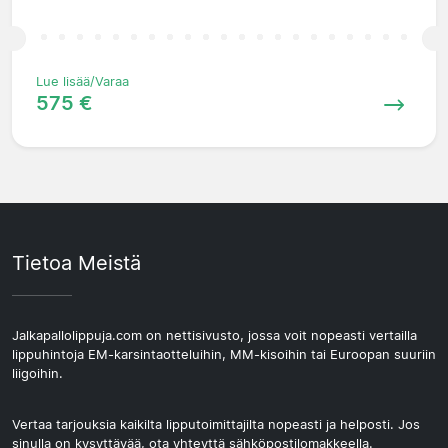
Lue lisää/Varaa
575 €
Tietoa Meistä
Jalkapallolippuja.com on nettisivusto, jossa voit nopeasti vertailla
lippuhintoja EM-karsintaotteluihin, MM-kisoihin tai Euroopan suuriin
liigoihin.
Vertaa tarjouksia kaikilta lipputoimittajilta nopeasti ja helposti. Jos
sinulla on kysyttävää, ota yhteyttä sähköpostilomakkeella.