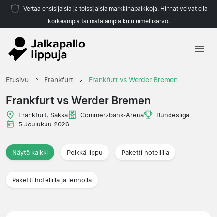
Vertaa ensisijaisia ja toissijaisia markkinapaikkoja. Hinnat voivat olla
korkeampia tai matalampia kuin nimellisarvo.
Etusivu
Etusivu
Frankfurt
Frankfurt vs Werder Bremen
Joukkueet
Frankfurt vs Werder Bremen
Liigat
Frankfurt, Saksa
Commerzbank-Arena
Bundesliga
5 Joulukuu 2026
Matkatoimistoja
Näytä kaikki
Pelkkä lippu
Paketti hotellilla
Paketti hotellilla ja lennolla