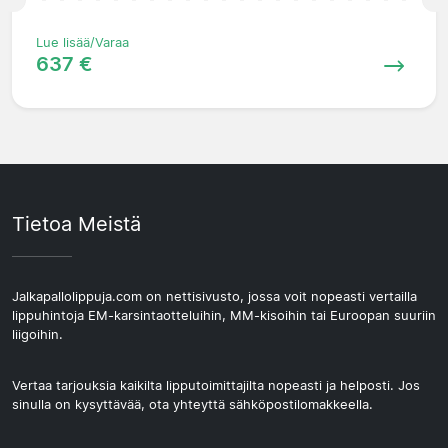
Lue lisää/Varaa
637 €
Tietoa Meistä
Jalkapallolippuja.com on nettisivusto, jossa voit nopeasti vertailla
lippuhintoja EM-karsintaotteluihin, MM-kisoihin tai Euroopan suuriin
liigoihin.
Vertaa tarjouksia kaikilta lipputoimittajilta nopeasti ja helposti. Jos
sinulla on kysyttävää, ota yhteyttä sähköpostilomakkeella.