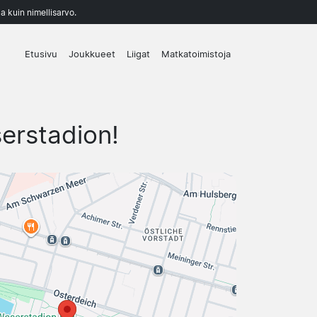
a kuin nimellisarvo.
Etusivu
Joukkueet
Liigat
Matkatoimistoja
erstadion!