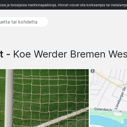
aisia ja toissijaisia markkinapaikkoja. Hinnat voivat olla korkeampia tai matalampi
t -
Koe Werder Bremen Wes