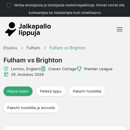
Vertaa ensisijaisia ja toissijaisia markkinapaikkoja. Hinnat voivat olla
korkeampia tai matalampia kuin nimellisarvo.
Etusivu
Etusivu
Fulham
Fulham vs Brighton
Joukkueet
Fulham vs Brighton
Liigat
Lontoo, Englanti
Craven Cottage
Premier League
26 Joulukuu 2026
Matkatoimistoja
Näytä kaikki
Pelkkä lippu
Paketti hotellilla
Paketti hotellilla ja lennolla