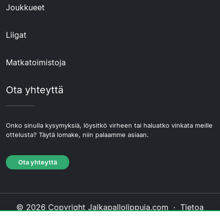
Joukkueet
Liigat
Matkatoimistoja
Ota yhteyttä
Onko sinulla kysymyksiä, löysitkö virheen tai haluatko vinkata meille
ottelusta? Täytä lomake, niin palaamme asiaan.
Ota yhteyttä
© 2026 Copyright Jalkapallolippuja.com ·
Tietoa
Meistä
·
Ota yhteyttä
·
Tietosuojakäytäntö
·