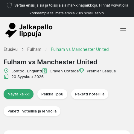
Vertaa ensisijaisia ja toissijaisia markkinapaikkoja. Hinnat voivat olla
korkeampia tai matalampia kuin nimellisarvo.
Etusivu
Etusivu
Fulham
Fulham vs Manchester United
Joukkueet
Fulham vs Manchester United
Liigat
Lontoo, Englanti
Craven Cottage
Premier League
20 Syyskuu 2026
Matkatoimistoja
Näytä kaikki
Pelkkä lippu
Paketti hotellilla
Paketti hotellilla ja lennolla