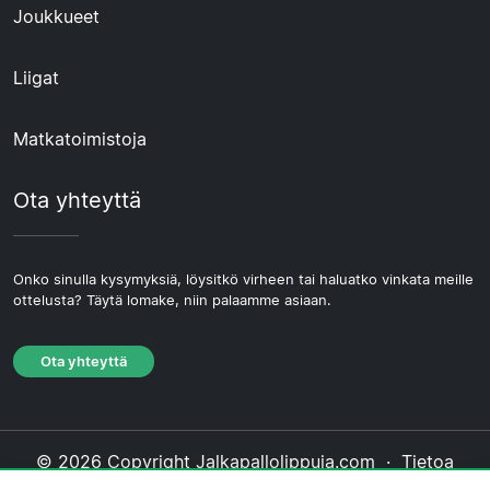
Joukkueet
Liigat
Matkatoimistoja
Ota yhteyttä
Onko sinulla kysymyksiä, löysitkö virheen tai haluatko vinkata meille
ottelusta? Täytä lomake, niin palaamme asiaan.
Ota yhteyttä
© 2026 Copyright Jalkapallolippuja.com ·
Tietoa
Meistä
·
Ota yhteyttä
·
Tietosuojakäytäntö
·